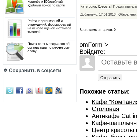
Королёв и Юбилейный.
Удобный поиск по карте
Категория:
Красота
| Представитель
Добавлено: 17.01.2013 | Обновлено
Рейтинг организаций и
учреждений, формируемый
на основе оценок и отзывов
Всего комментариев:
0
жителей
omForm">
Поиск всех материалов об
организации по ключевому
Войдите:
слову
Сохранить в соцсети
Отправить
Похожие статьи:
Кафе "Компани
Столовая
Антикафе Cat in
Кафе-шашлычн
Центр красоты 
Кафе, бары, ре