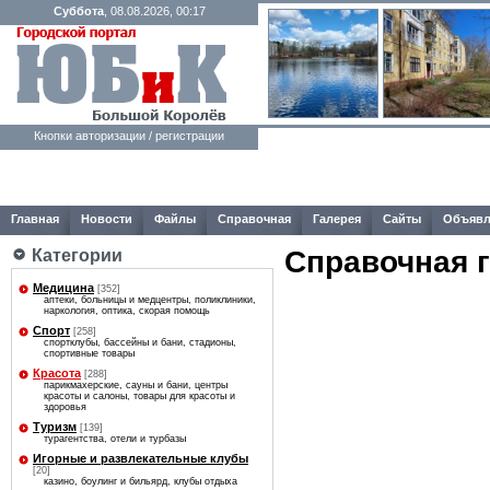
Суббота
, 08.08.2026, 00:17
Кнопки авторизации / регистрации
Главная
Новости
Файлы
Справочная
Галерея
Сайты
Объявл
Справочная 
Категории
Медицина
[352]
аптеки, больницы и медцентры, поликлиники,
наркология, оптика, скорая помощь
Спорт
[258]
спортклубы, бассейны и бани, стадионы,
спортивные товары
Красота
[288]
парикмахерские, сауны и бани, центры
красоты и салоны, товары для красоты и
здоровья
Туризм
[139]
турагентства, отели и турбазы
Игорные и развлекательные клубы
[20]
казино, боулинг и бильярд, клубы отдыха