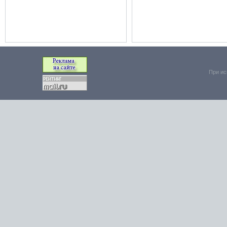
При ис