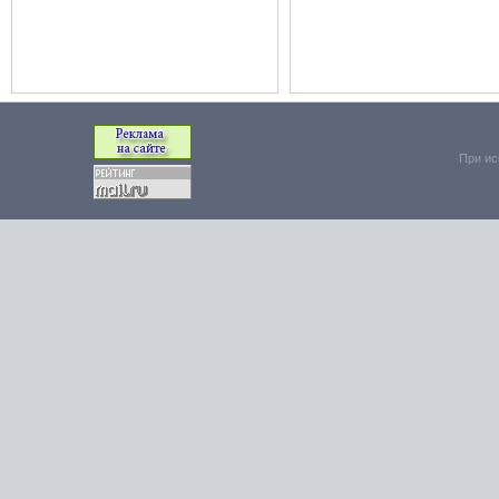
При ис