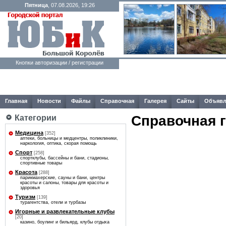
Пятница
, 07.08.2026, 19:26
Кнопки авторизации / регистрации
Главная
Новости
Файлы
Справочная
Галерея
Сайты
Объявл
Справочная 
Категории
Медицина
[352]
аптеки, больницы и медцентры, поликлиники,
наркология, оптика, скорая помощь
Спорт
[258]
спортклубы, бассейны и бани, стадионы,
спортивные товары
Красота
[288]
парикмахерские, сауны и бани, центры
красоты и салоны, товары для красоты и
здоровья
Туризм
[139]
турагентства, отели и турбазы
Игорные и развлекательные клубы
[20]
казино, боулинг и бильярд, клубы отдыха