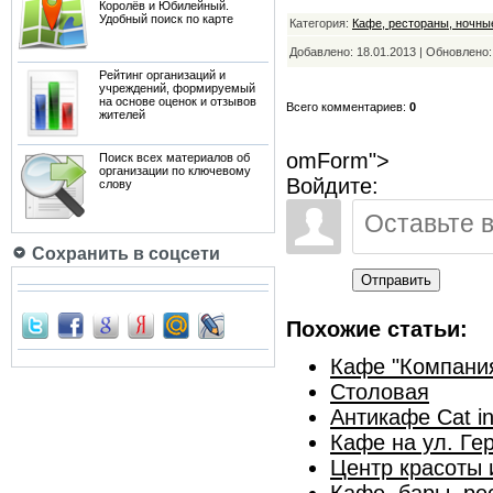
Королёв и Юбилейный.
Удобный поиск по карте
Категория:
Кафе, рестораны, ночны
Добавлено: 18.01.2013 | Обновлено
Рейтинг организаций и
учреждений, формируемый
на основе оценок и отзывов
Всего комментариев:
0
жителей
omForm">
Поиск всех материалов об
организации по ключевому
Войдите:
слову
Сохранить в соцсети
Отправить
Похожие статьи:
Кафе "Компани
Столовая
Антикафе Cat in
Кафе на ул. Ге
Центр красоты 
Кафе, бары, ре