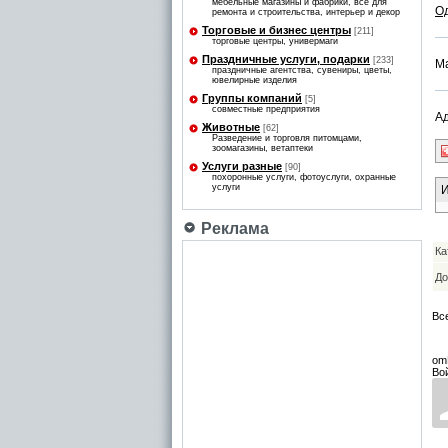
мебельные магазины и фабрики, все для
О
ремонта и строительства, интерьер и декор
Торговые и бизнес центры
[211]
торговые центры, универмаги
Праздничные услуги, подарки
[233]
М
праздничные агентства, сувениры, цветы,
ювелирные изделия
Группы компаний
[5]
совместные предприятия
Ад
Животные
[62]
Разведение и торговля питомцами,
зоомагазины, ветаптеки
Услуги разные
[90]
похоронные услуги, фотоуслуги, охранные
услуги
И
Реклама
Ка
До
Вс
om
Во