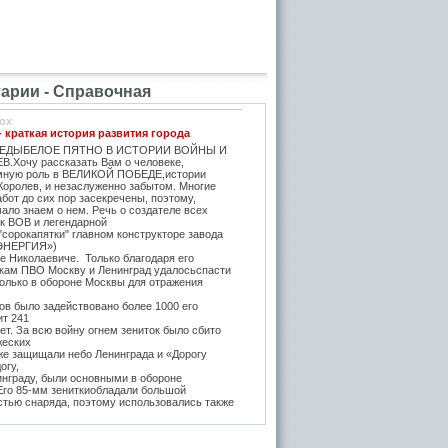
рии - Справочная
ox
- краткая история развития города
ЕДЫБЕЛОЕ ПЯТНО В ИСТОРИИ ВОЙНЫ И
.Хочу рассказать Вам о человеке,
мную роль в ВЕЛИКОЙ ПОБЕДЕ,истории
Королев, и незаслуженно забытом. Многие
бот до сих пор засекречены, поэтому,
ало знаем о нем. Речь о создателе всех
ок ВОВ и легендарной
"сорокапятки" главном конструкторе завода
ЭНЕРГИЯ»)
е Николаевиче. Только благодаря его
икам ПВО Москву и Ленинград удалосьспасти
Только в обороне Москвы для отражения
в было задействовано более 1000 его
ит 241
т. За всю войну огнем зениток было сбито
жеских
же защищали небо Ленинграда и «Дорогу
огу,
инграду, были основными в обороне
 Его 85-мм зениткиобладали большой
стью снаряда, поэтому использовались также
, на прямую наводку для борьбы с тяжёлыми