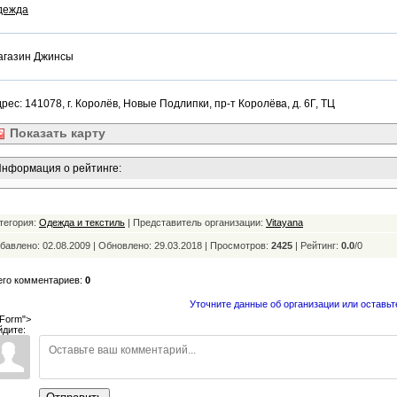
дежда
агазин Джинсы
рес: 141078, г. Королёв, Новые Подлипки, пр-т Королёва, д. 6Г, ТЦ
Показать
карту
нформация о рейтинге:
тегория:
Одежда и текстиль
| Представитель организации:
Vitayana
бавлено: 02.08.2009 | Обновлено:
29.03.2018 | Просмотров:
2425
|
Рейтинг:
0.0
/
0
его комментариев:
0
Уточните данные об организации или оставьт
Form">
йдите: