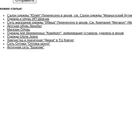
Отправить
хожие статьи:
Салон одежды "Юлия" Перенесено в архив, см. Салон одежды "Французский бутик
Одежда и обувь ИП Шевчик
Сеть магазинов одежды "Ибица" Перенесено в архив. См. Компания "Мегакон" (M
Детская обувь Акробат
Магазин Обувь
Одежда для беременных "Комфорт", информация устарела, удалено в архив
Одежда Gloria Jeans
Химчистка и прачечная "Диана" в ТЦ Ковчег
Сеть Оптики "Оптика-центр"
Аптечная сеть "Базелик"