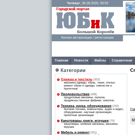
Четверг
, 06.08.2026, 09:59
Кнопки авторизации / регистрации
Главная
Новости
Файлы
Справочная
С
Категории
Одежда и текстиль
[453]
магазины одежды, обувь, ткани, ателье,
ремонт обуви и одежды, химчистки и
прачечные
Продовольствие
[438]
продуктовые магазины, палатки,
продовольственные фабрики, алкоголь
Техника, наука, оборудование
[230]
Гл
бытовая техника, компьютеры, аудио и видео,
оборудование, научные организации,
проектные организации
М
Канцтовары, книги, игрушки
[70]
канцтовары, книжные магазины, магазины
игрушек
Мебель и ремонт
[351]