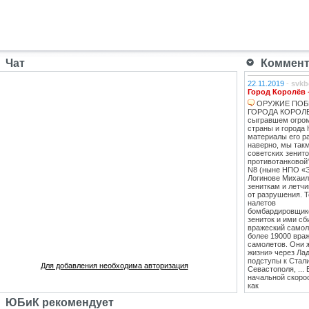
Чат
Коммента
22.11.2019
-
svkb
Город Королёв 
ОРУЖИЕ ПОБ
ГОРОДА КОРОЛЕВ
сыгравшем огро
страны и города 
материалы его ра
наверно, мы такм
советских зенит
противотанковой
N8 (ныне НПО «
Логинове Михаил
зениткам и летч
от разрушения. 
налетов
бомбардировщико
зениток и ими сб
вражеский самоле
более 19000 вра
самолетов. Они 
жизни» через Лад
подступы к Стал
Для добавления необходима авторизация
Севастополя, ...
начальной скоро
как
противотанковые
ЮБиК рекомендует
танками Тигр и