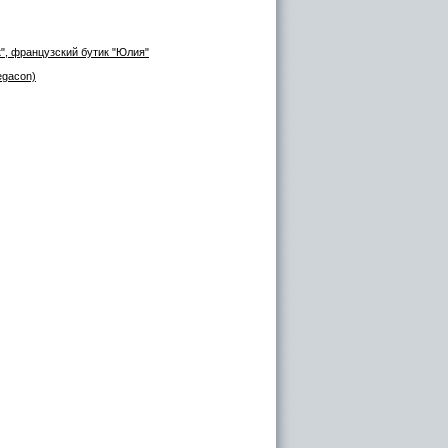
", французский бутик "Юлия"
egacon)