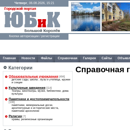
Четверг
, 06.08.2026, 15:21
Кнопки авторизации / регистрации
Главная
Новости
Файлы
Справочная
Галерея
Сайты
Объявл
Справочная 
Категории
Образовательные учреждения
[494]
детские сады, школы , вузы и училища, кружки
и секции
Культурные заведения
[114]
Театры, кинотеатры, музеи, библиотеки, дома
культуры
Памятники и достопримечательности
[106]
памятники, мемориальные доски,
архитектурные и исторические места,
памятники археологии
Религия
[7]
храмы, религиозные организации