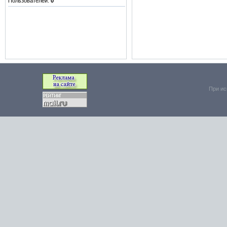
Пользователей:
0
При ис