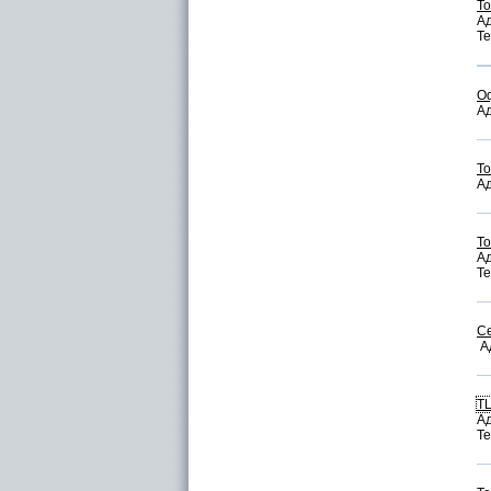
То
Ад
Те
О
Ад
То
Ад
То
Ад
Те
С
Ад
Т
Ад
Те