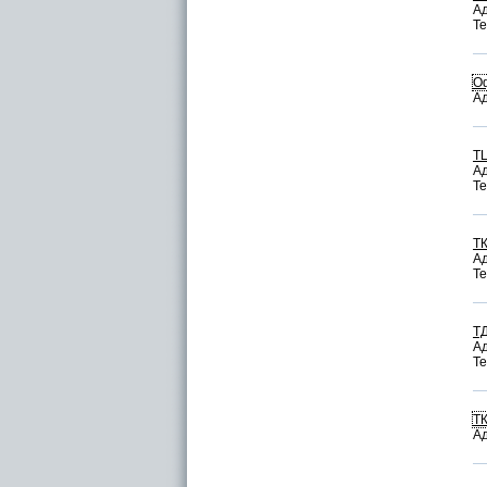
Ад
Те
О
Ад
Т
Ад
Те
Т
Ад
Те
Т
Ад
Те
ТК
Ад