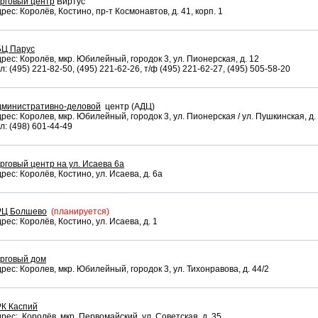
рговый центр
Виртус
рес: Королёв, Костино, пр-т Космонавтов, д. 41, корп. 1
БЦ Парус
рес: Королёв, мкр. Юбилейный, городок 3, ул. Пионерская, д. 12
л: (495) 221-82-50, (495) 221-62-26, т/ф (495) 221-62-27, (495) 505-58-20
дминистративно-деловой
центр (АДЦ)
рес: Королев, мкр. Юбилейный, городок 3, ул. Пионерская / ул. Пушкинская, д. 
л: (498) 601-44-49
рговый центр на ул. Исаева 6а
рес: Королёв, Костино, ул. Исаева, д. 6а
РЦ Болшево
(планируется)
рес: Королёв, Костино, ул. Исаева, д. 1
рговый дом
рес: Королев, мкр. Юбилейный, городок 3, ул. Тихонравова, д. 44/2
РК Каспий
рес: Королёв, мкр. Первомайский, ул. Советская, д. 35