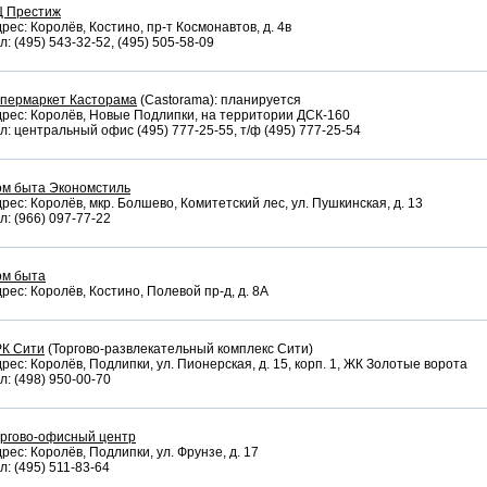
Ц Престиж
рес: Королёв, Костино, пр-т Космонавтов, д. 4в
л: (495) 543-32-52, (495) 505-58-09
ипермаркет Касторама
(Castorama): планируется
рес: Королёв, Новые Подлипки, на территории ДСК-160
л: центральный офис (495) 777-25-55, т/ф (495) 777-25-54
ом быта Экономстиль
рес: Королёв, мкр. Болшево, Комитетский лес, ул. Пушкинская, д. 13
л: (966) 097-77-22
ом быта
рес: Королёв, Костино, Полевой пр-д, д. 8А
РК Сити
(Торгово-развлекательный комплекс Сити)
рес: Королёв, Подлипки, ул. Пионерская, д. 15, корп. 1, ЖК Золотые ворота
л: (498) 950-00-70
оргово-офисный центр
рес: Королёв, Подлипки, ул. Фрунзе, д. 17
л: (495) 511-83-64