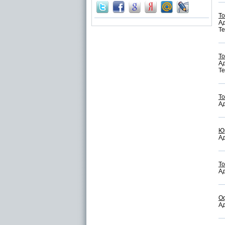
То
Ад
Те
То
Ад
Те
То
Ад
Ю
Ад
То
Ад
О
Ад