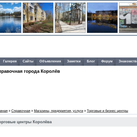
Галерея
Сайты
Объявления
Заметки
Блог
Форум
Знакомств
правочная города Королёв
авная
»
Справочная
»
Магазины, предприятия, услуги
»
Торговые и бизнес центры
орговые центры Королёва