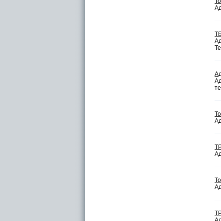
То
Ад
Т
Ад
Те
А
Ад
те
То
Ад
Т
Ад
То
Ад
Т
Ад