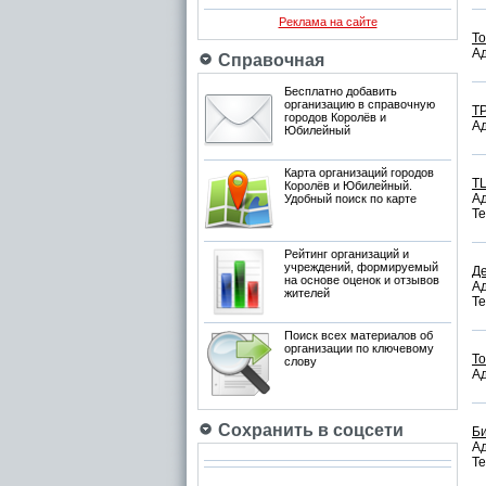
Реклама на сайте
То
Ад
Справочная
Бесплатно добавить
организацию в справочную
Т
городов Королёв и
Ад
Юбилейный
Карта организаций городов
Т
Королёв и Юбилейный.
Ад
Удобный поиск по карте
Те
Рейтинг организаций и
учреждений, формируемый
Д
на основе оценок и отзывов
Ад
жителей
Те
Поиск всех материалов об
организации по ключевому
Т
слову
Ад
Сохранить в соцсети
Б
Ад
Те