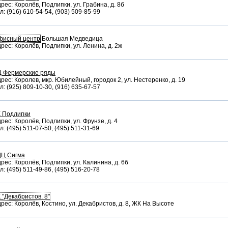
рес: Королёв, Подлипки, ул. Грабина, д. 8б
л: (916) 610-54-54, (903) 509-85-99
фисный центр
Большая Медведица
рес: Королёв, Подлипки, ул. Ленина, д. 2ж
Ц Фермерские ряды
рес: Королев, мкр. Юбилейный, городок 2, ул. Нестеренко, д. 19
л: (925) 809-10-30, (916) 635-67-57
К Подлипки
рес: Королёв, Подлипки, ул. Фрунзе, д. 4
л: (495) 511-07-50, (495) 511-31-69
ДЦ Сигма
рес: Королёв, Подлипки, ул. Калинина, д. 6б
л: (495) 511-49-86, (495) 516-20-78
 "Декабристов. 8"
рес: Королёв, Костино, ул. Декабристов, д. 8, ЖК На Высоте