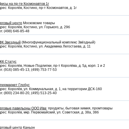
исы на пр-те Космонавтов 1г
рес: Королёв, Костино, пр-т Космонавтов, д. 1г
рговый центр
Московские товары
рес: Королёв, Костино, ул. Горького, д. 29б
л: (498) 646-85-48
ФК Звездный
(Многофункциональный комплекс Звёздный)
рес: Королёв, Костино, ул. Академика Легостаева, д. 11
ЖК Статус
рес: Королёв, Новые Подлипки, пр-т Королёва, д. 5д, корп. 1 и 2
л: (916) 085-45-13, (499) 753-77-53
пермаркет Глобус
рес: Королёв, ул. Коммунальная, д. 1, на территории ДСК-160
л: (800) 234-80-20, (495) 513-25-40
орговые павильоны ООО Ива
: продукты, бытовая химия, промтовары
рес: Королёв, мкр. Первомайский, ул. Советская, д. 38а, 38б
рговый центр
Каньон