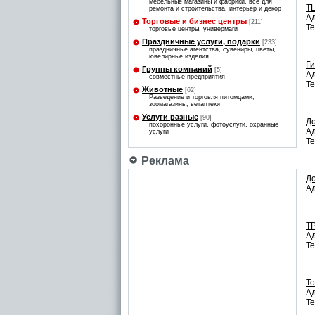
мебельные магазины и фабрики, все для
Т
ремонта и строительства, интерьер и декор
Ад
Торговые и бизнес центры
[211]
Те
торговые центры, универмаги
Праздничные услуги, подарки
[233]
праздничные агентства, сувениры, цветы,
ювелирные изделия
Г
Группы компаний
[5]
Ад
совместные предприятия
Те
Животные
[62]
Разведение и торговля питомцами,
зоомагазины, ветаптеки
Услуги разные
[90]
Д
похоронные услуги, фотоуслуги, охранные
Ад
услуги
Те
Реклама
Д
Ад
Т
Ад
Те
Т
Ад
Те