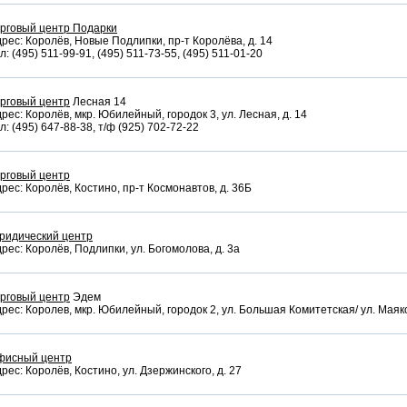
рговый центр Подарки
рес: Королёв, Новые Подлипки, пр-т Королёва, д. 14
л: (495) 511-99-91, (495) 511-73-55, (495) 511-01-20
рговый центр
Лесная 14
рес: Королёв, мкр. Юбилейный, городок 3, ул. Лесная, д. 14
л: (495) 647-88-38, т/ф (925) 702-72-22
рговый центр
рес: Королёв, Костино, пр-т Космонавтов, д. 36Б
ридический центр
рес: Королёв, Подлипки, ул. Богомолова, д. 3а
рговый центр
Эдем
рес: Королев, мкр. Юбилейный, городок 2, ул. Большая Комитетская/ ул. Маяко
фисный центр
рес: Королёв, Костино, ул. Дзержинского, д. 27