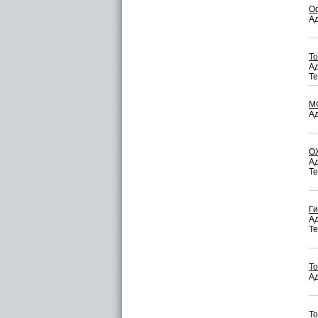
Оф
Ад
То
Ад
Те
М
Ад
О
Ад
Те
Ги
Ад
Те
Т
Ад
То