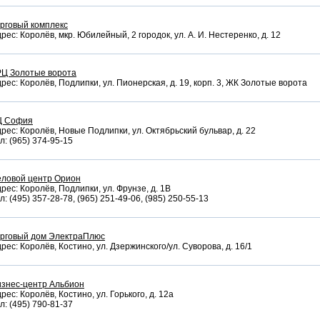
рговый комплекс
рес: Королёв, мкр. Юбилейный, 2 городок, ул. А. И. Нестеренко, д. 12
РЦ Золотые ворота
рес: Королёв, Подлипки, ул. Пионерская, д. 19, корп. 3, ЖК Золотые ворота
Ц София
рес: Королёв, Новые Подлипки, ул. Октябрьский бульвар, д. 22
л: (965) 374-95-15
еловой центр Орион
рес: Королёв, Подлипки, ул. Фрунзе, д. 1В
л: (495) 357-28-78, (965) 251-49-06, (985) 250-55-13
орговый дом ЭлектраПлюс
рес: Королёв, Костино, ул. Дзержинского/ул. Суворова, д. 16/1
изнес-центр Альбион
рес: Королёв, Костино, ул. Горького, д. 12а
л: (495) 790-81-37