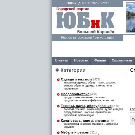
Пятница
, 07.08.2026, 22:09
Кнопки авторизации / регистрации
Главная
Новости
Файлы
Справочная
С
Категории
Одежда и текстиль
[453]
магазины одежды, обувь, ткани, ателье,
ремонт обуви и одежды, химчистки и
прачечные
Продовольствие
[438]
продуктовые магазины, палатки,
продовольственные фабрики, алкоголь
Техника, наука, оборудование
[230]
Гл
бытовая техника, компьютеры, аудио и видео,
оборудование, научные организации,
проектные организации
Т
Канцтовары, книги, игрушки
[70]
канцтовары, книжные магазины, магазины
игрушек
Мебель и ремонт
[351]