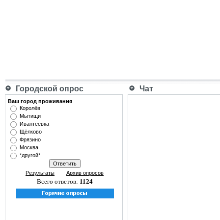
Городской опрос
Чат
Ваш город проживания
Королёв
Мытищи
Ивантеевка
Щёлково
Фрязино
Москва
*другой*
Результаты
Архив опросов
Всего ответов:
1124