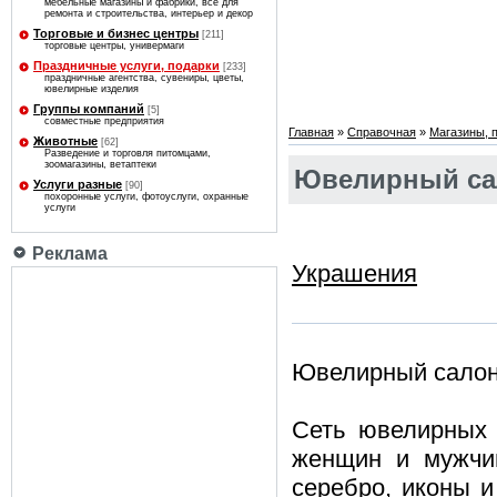
мебельные магазины и фабрики, все для
ремонта и строительства, интерьер и декор
Торговые и бизнес центры
[211]
торговые центры, универмаги
Праздничные услуги, подарки
[233]
праздничные агентства, сувениры, цветы,
ювелирные изделия
Группы компаний
[5]
совместные предприятия
Главная
»
Справочная
»
Магазины, 
Животные
[62]
Разведение и торговля питомцами,
зоомагазины, ветаптеки
Ювелирный сал
Услуги разные
[90]
похоронные услуги, фотоуслуги, охранные
услуги
Реклама
Украшения
Ювелирный салон
Сеть ювелирных
женщин и мужчин
серебро, иконы и