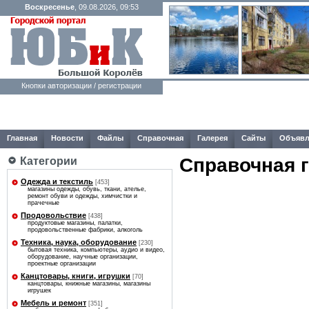
Воскресенье
, 09.08.2026, 09:53
Кнопки авторизации / регистрации
Главная
Новости
Файлы
Справочная
Галерея
Сайты
Объявл
Справочная 
Категории
Одежда и текстиль
[453]
магазины одежды, обувь, ткани, ателье,
ремонт обуви и одежды, химчистки и
прачечные
Продовольствие
[438]
продуктовые магазины, палатки,
продовольственные фабрики, алкоголь
Техника, наука, оборудование
[230]
бытовая техника, компьютеры, аудио и видео,
оборудование, научные организации,
проектные организации
Канцтовары, книги, игрушки
[70]
канцтовары, книжные магазины, магазины
игрушек
Мебель и ремонт
[351]