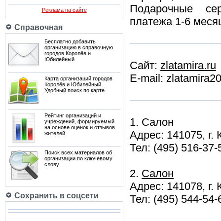
Подарочные сер
Реклама на сайте
платежа 1-6 меся
Справочная
Бесплатно добавить
организацию в справочную
городов Королёв и
Юбилейный
Сайт:
zlatamira.ru
E-mail: zlatamira
Карта организаций городов
Королёв и Юбилейный.
Удобный поиск по карте
Рейтинг организаций и
1. Салон
учреждений, формируемый
на основе оценок и отзывов
Адрес: 141075, г. 
жителей
Тел: (495) 516-37-
Поиск всех материалов об
организации по ключевому
слову
2.
Салон
Адрес: 141078, г.
Сохранить в соцсети
Тел: (495) 544-54-