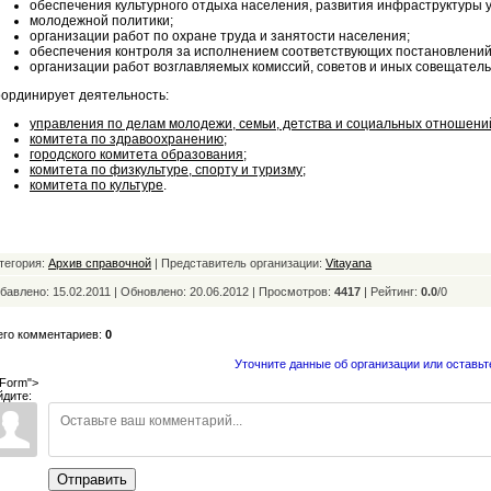
обеспечения культурного отдыха населения, развития инфраструктуры 
молодежной политики;
организации работ по охране труда и занятости населения;
обеспечения контроля за исполнением соответствующих постановлений
организации работ возглавляемых комиссий, советов и иных совещатель
ординирует деятельность:
управления по делам молодежи, семьи, детства и социальных отношени
комитета по здравоохранению
;
городского комитета образования
;
комитета по физкультуре, спорту и туризму
;
комитета по культуре
.
тегория:
Архив справочной
| Представитель организации:
Vitayana
бавлено: 15.02.2011 | Обновлено:
20.06.2012 | Просмотров:
4417
|
Рейтинг:
0.0
/
0
его комментариев:
0
Уточните данные об организации или оставьт
Form">
йдите:
Отправить