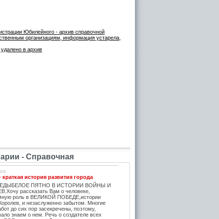
истрации Юбилейного - архив справочной
ественным организациям, информация устарела,
 удалено в архив
рии - Справочная
ox
- краткая история развития города
ЕДЫБЕЛОЕ ПЯТНО В ИСТОРИИ ВОЙНЫ И
.Хочу рассказать Вам о человеке,
мную роль в ВЕЛИКОЙ ПОБЕДЕ,истории
Королев, и незаслуженно забытом. Многие
бот до сих пор засекречены, поэтому,
ало знаем о нем. Речь о создателе всех