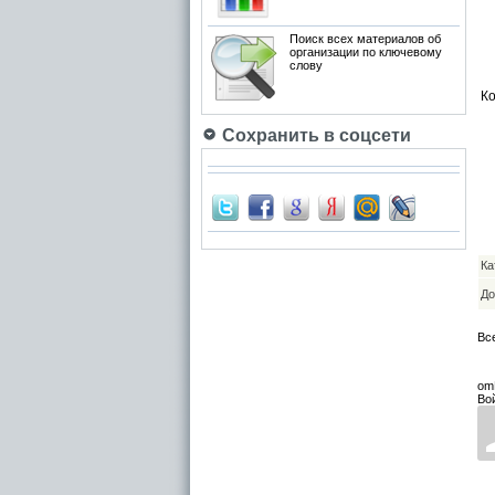
Поиск всех материалов об
организации по ключевому
слову
Ко
Сохранить в соцсети
Ка
До
Вс
om
Во