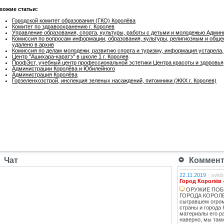
хожие статьи:
Городской комитет образования (ГКО) Королёва
Комитет по здравоохранению г. Королев
Управление образования, спорта, культуры, работы с детьми и молодежью Админ
Комиссия по вопросам информации, образования, культуры, религиозным и общ
удалено в архив
Комиссия по делам молодежи, развитию спорта и туризму, информация устарела,
Центр "Ашихара-каратэ" в школе 1 г. Королев
ПрофЭст, учебный центр профессиональной эстетики Центра красоты и здоровья
Администрации Королёва и Юбилейного
Администрация Королёва
Горзеленхозстрой, инспекция зеленых насаждений, питомники (ЖКХ г. Королев)
Чат
Коммента
22.11.2019
-
svkb
Город Королёв 
ОРУЖИЕ ПОБ
ГОРОДА КОРОЛЕВ
сыгравшем огро
страны и города 
материалы его ра
наверно, мы такм