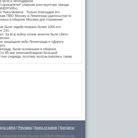
ок ВОВ и легендарной
"сорокапятки" главном конструкторе завода
ЭНЕРГИЯ»)
е Николаевиче. Только благодаря его
икам ПВО Москву и Ленинград удалосьспасти
Только в обороне Москвы для отражения
в было задействовано более 1000 его
ит 241
т. За всю войну огнем зениток было сбито
жеских
же защищали небо Ленинграда и «Дорогу
огу,
инграду, были основными в обороне
 Его 85-мм зениткиобладали большой
стью снаряда, поэтому использовались также
, на прямую наводку для борьбы с тяжёлыми
 года после Курской битвы и испытательных
е,
нитки Логинова (в модификации Грабина)
 танк
тяжелые танки ИС-1 и КВ-85. Его легендарная
3-К (45-мм) на начало войны быласамым
отанковым орудием в РККА и практически
дством борьбы с бронетехникой врага до
да. За её
ьность бойцы прозвали её "пистолет на
вость производства завода №8 была в разы
х орудийныхзаводов СССР, вместе взятых
ессивным методам конвейерной сборки
новым и его орудия были основными в РККА
арта сайта
|
Реклама
|
Книга отзывов
|
Контакты
ивостоять всей технике врага. Завод
зенитные
я гипертекстовая ссылка на
ЮБиК
обязательна
танковое 45мм орудие и стволы для средних и