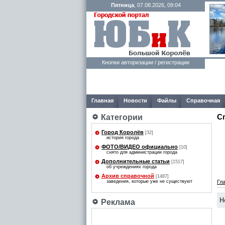
Пятница
, 07.08.2026, 09:04
Кнопки авторизации / регистрации
Главная
Новости
Файлы
Справочная
С
Категории
Город Королёв
[32]
история города
ФОТО/ВИДЕО официально
[10]
снято для администрации города
Дополнительные статьи
[1517]
об учреждениях города
Архив справочной
[1487]
заведения, которые уже не существуют
Гл
Н
Реклама