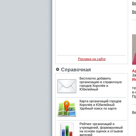
Ве
Ве
Реклама на сайте
Справочная
А
За
Бесплатно добавить
И
организацию в справочную
городов Королёв и
те
Юбилейный
e-
Пр
Карта организаций городов
Королёв и Юбилейный.
Удобный поиск по карте
Ве
Рейтинг организаций и
учреждений, формируемый
на основе оценок и отзывов
жителей