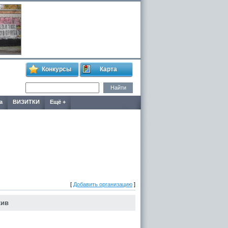
Конкурсы
Карта
а
ВИЗИТКИ
Ещё +
[
Добавить организацию
]
хив