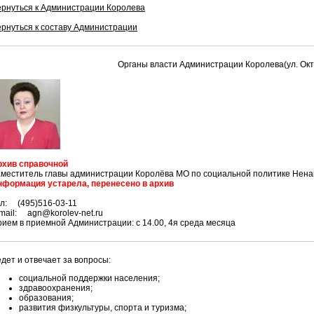
рнуться к Администрации Королева
рнуться к составу Администрации
Органы власти Администрации Королева(ул. Октя
рхив справочной
меститель главы администрации Королёва МО по социальной политике Нена
нформация устарела, перенесено в архив
л: (495)516-03-11
mail: agn@korolev-net.ru
ием в приемной Администрации: с 14.00, 4я среда месяца
дет и отвечает за вопросы:
социальной поддержки населения;
здравоохранения;
образования;
развития физкультуры, спорта и туризма;