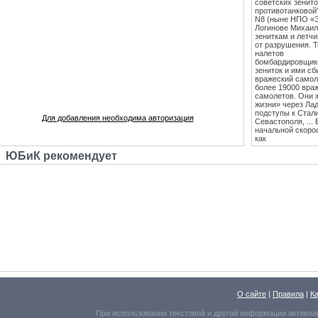
советских зенит
противотанковой
N8 (ныне НПО «
Логинове Михаил
зениткам и летч
от разрушения. 
налетов
бомбардировщико
зениток и ими сб
вражеский самоле
более 19000 вра
самолетов. Они 
жизни» через Лад
подступы к Стал
Для добавления необходима авторизация
Севастополя, ...
начальной скоро
как
противотанковые
ЮБиК рекомендует
танками Тигр и
Пантера. С 1943
стрельб в Кубинк
стволы 85 мм зе
стали ставить на
Т-34 (Т-34-85), 
"сорокапятка" 5
массовым против
единственным
эффективным сре
середины 1942 го
лёгкость и мобил
колесах". Массо
выше, чем у все
благодаря прогр
внедренным Логи
на начало войны,
О сайте
|
Правила
|
К
способными прот
производил ВСЕ 
При использовании текстовой и другой информации активна
орудия, противо