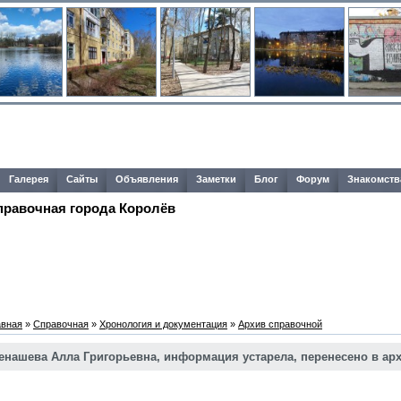
Галерея
Сайты
Объявления
Заметки
Блог
Форум
Знакомств
правочная города Королёв
авная
»
Справочная
»
Хронология и документация
»
Архив справочной
енашева Алла Григорьевна, информация устарела, перенесено в ар