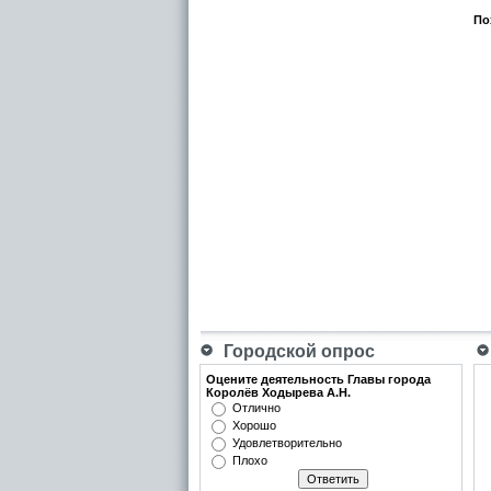
По
Городской опрос
Оцените деятельность Главы города
Королёв Ходырева А.Н.
Отлично
Хорошо
Удовлетворительно
Плохо