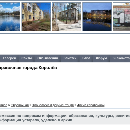
Галерея
Сайты
Объявления
Заметки
Блог
Форум
Знакомств
правочная города Королёв
авная
»
Справочная
»
Хронология и документация
»
Архив справочной
омиссия по вопросам информации, образования, культуры, религи
нформация устарела, удалено в архив