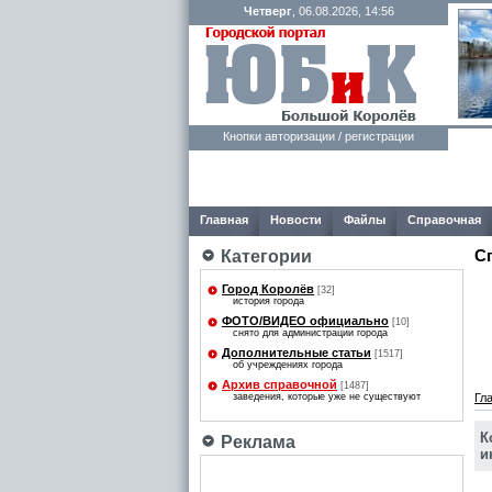
Четверг
, 06.08.2026, 14:56
Кнопки авторизации / регистрации
Главная
Новости
Файлы
Справочная
С
Категории
Город Королёв
[32]
история города
ФОТО/ВИДЕО официально
[10]
снято для администрации города
Дополнительные статьи
[1517]
об учреждениях города
Архив справочной
[1487]
заведения, которые уже не существуют
Гл
К
Реклама
и