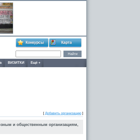
Конкурсы
Карта
а
ВИЗИТКИ
Ещё +
[
Добавить организацию
]
озным и общественным организациям,