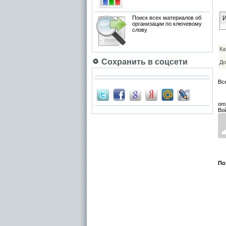
Поиск всех материалов об
И
организации по ключевому
слову
Ка
Сохранить в соцсети
До
Вс
om
Во
По