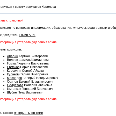
рнуться к совету депутатов Королева
хив справочной
миссия по вопросам информации, образования, культуры, религиозным и о
редседатель
Елчин А. И.
формация устарела, удалено в архив
ены комиссии:
Апарин
Герман Викторович
Велиев
Шамиль Шамдинович
Гомза
Людмила Васильевна
Ермаков
Борис Николаевич
Керселян
Сергей Айкович
Кулаков
Сергей Викторович
Мясоедов
Валерий Владимирович
Осипов
Евгений Владимирович
Солдатова
Валерия Ивановна
Цыганков
Геннадий Борисович
Шубин
Петр Васильевич
формация устарела, удалено в архив
. также:
материалы по теме