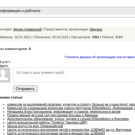
нформация о рейтинге:
тегория:
Архив справочной
| Представитель организации:
Vitayana
бавлено: 18.01.2011 | Обновлено:
26.03.2015 | Просмотров:
1965
|
Рейтинг:
0.0
/
0
его комментариев:
0
Уточните данные об организации или оставьт
Form">
йдите:
Отправить
хожие статьи:
комиссия по молодежной политике, культуре и спорту, больше не существует, пе
Комиссия по социальным вопросам совета депутатов Юбилейного, Информация у
Ненашева Алла Григорьевна, информация устарела, перенесено в архив
Православный детский сад при Церкви Косьмы и Дамиана
Дополнительное образование, курсы, кружки и секции Юбилейного и Королева
Центр внешкольной работы "Орбита" (филиал ЦВР)
Школа искусств мкр. Первомайский
Центр эстетического воспитания детей и юношества, ЦЭВДиЮ на ул. Мичурина
Центр эстетического воспитания детей и юношества, ЦЭВДиЮ