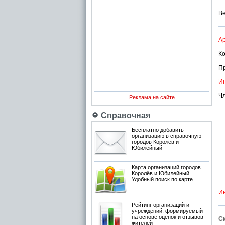
Ве
Ар
Ко
П
Ин
Чл
Реклама на сайте
Справочная
Бесплатно добавить
организацию в справочную
городов Королёв и
Юбилейный
Карта организаций городов
Королёв и Юбилейный.
Удобный поиск по карте
Ин
Рейтинг организаций и
учреждений, формируемый
на основе оценок и отзывов
См
жителей