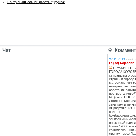
Центр внешкольной работы "Дружба"
Чат
Коммента
22.11.2019
-
svkb
Город Королёв 
ОРУЖИЕ ПОБ
ГОРОДА КОРОЛЕВ
сыгравшем огро
страны и города 
материалы его ра
наверно, мы такм
советских зенит
противотанковой
N8 (ныне НПО «
Логинове Михаил
зениткам и летч
от разрушения. 
налетов
бомбардировщико
зениток и ими сб
вражеский самоле
более 19000 вра
самолетов. Они 
жизни» через Лад