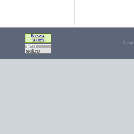
При ис