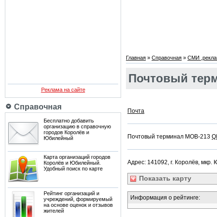
Главная
»
Справочная
»
СМИ ,рекла
Почтовый терм
Реклама на сайте
Справочная
Почта
Бесплатно добавить
организацию в справочную
городов Королёв и
Почтовый терминал MOB-213
Q
Юбилейный
Карта организаций городов
Адрес: 141092, г. Королёв, мкр.
Королёв и Юбилейный.
Удобный поиск по карте
Показать
карту
Рейтинг организаций и
Информация о рейтинге:
учреждений, формируемый
на основе оценок и отзывов
жителей