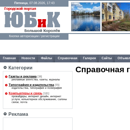
Пятница
, 07.08.2026, 17:43
Кнопки авторизации / регистрации
Главная
Новости
Файлы
Справочная
Галерея
Сайты
Объявл
Справочная 
Категории
Газеты и реклама
[38]
рекламные агентства, газеты, журналы
Типография и издательства
[55]
издательства, типография и полиграфия
Компьютеры и связь
[181]
провайдеры, интернет дизайн, интернет
услуги, копьютерное обслуживание, салоны
связи, почта
Реклама