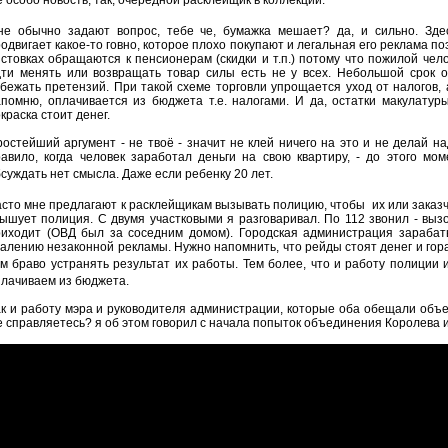
 особо новость, так, очередной расклейщик в коллекции.
не обычно задают вопрос, тебе че, бумажка мешает? да, и сильно. Здес
одвигает какое-то говно, которое плохо покупают и легальная его реклама по
стовках обращаются к пенсионерам (скидки и т.п.) потому что пожилой чел
дти менять или возвращать товар силы есть не у всех. Небольшой срок 
бежать претензий. При такой схеме торговли упрощается уход от налогов, 
помню, оплачивается из бюджета т.е. налогами. И да, остатки макулатур
краска стоит денег.
остейший аргумент - не твоё - значит не клей ничего на это и не делай над
авило, когда человек заработал деньги на свою квартиру, - до этого мо
суждать нет смысла.
Даже если ребенку 20 лет.
сто мне предлагают к расклейщикам вызывать полицию, чтобы их или заказч
ышует полиция. С двумя участковыми я разговаривал. По 112 звонил - выз
риходит (ОВД был за соседним домом). Городская администрация зарабат
алению незаконной рекламы. Нужно напомнить, что рейды стоят денег и го
ем
браво
устранять результат их работы. Тем более, что и работу полиции
лачиваем из бюджета.
к и работу мэра и руководителя администрации, которые оба обещали объе
 справляетесь? я об этом говорил с начала попыток объединения Королева 