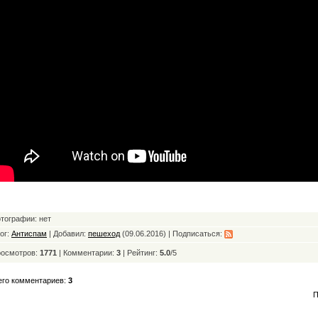
тографии: нет
ог:
Антиспам
| Добавил:
пешеход
(09.06.2016) | Подписаться:
осмотров:
1771
| Комментарии:
3
|
Рейтинг:
5.0
/
5
его комментариев:
3
П