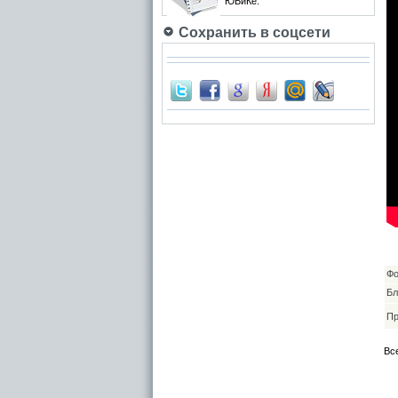
ЮБиКе.
Сохранить в соцсети
Фо
Бл
Пр
Вс