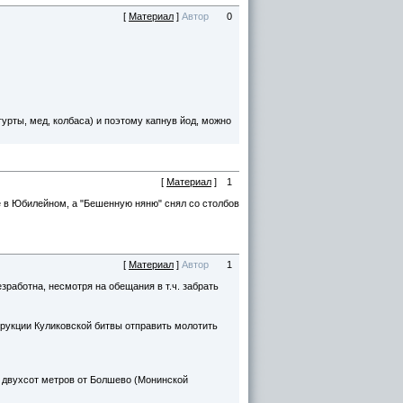
[
Материал
]
Автор
0
урты, мед, колбаса) и поэтому капнув йод, можно
[
Материал
]
1
 в Юбилейном, а "Бешенную няню" снял со столбов
[
Материал
]
Автор
1
зработна, несмотря на обещания в т.ч. забрать
трукции Куликовской битвы отправить молотить
е двухсот метров от Болшево (Монинской