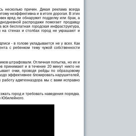
ь несколько причин. Дикая реклама всегда
этому неэффективна и в итоге дорогая. В этих
овек вряд ли обнаружит подделку или брак, а
однодневной распродажи помогает продавцу
а вся бесплатная городская инфраструктура,
ы на стенах и столбах город не украшают и
писи - в голове укладывается не у всех. Как
мента с ребенком тему чужой собственности
иков штрафовали. Отличная попытка, но их и
ов принимают и в течение 20 минут никто не
ывает очки, проводя рейды по образцовому
раздо эффективнее блокировать нарушителей,
 и работу адмтехназдора мы с вами исправно
зжать город и требовать наведения порядка.
и Юбилейного.