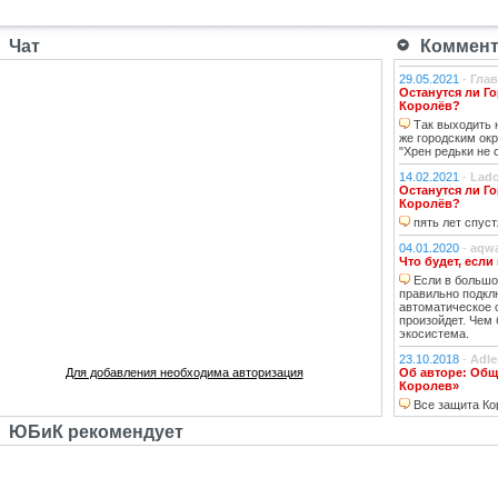
Чат
Коммента
29.05.2021
-
Гла
Останутся ли Го
Королёв?
Так выходить н
же городским окр
"Хрен редьки не 
14.02.2021
-
Lad
Останутся ли Го
Королёв?
пять лет спуст
04.01.2020
-
aqw
Что будет, если
Если в большо
правильно подкл
автоматическое 
произойдет. Чем
экосистема.
23.10.2018
-
Adle
Для добавления необходима авторизация
Об авторе: Общ
Королев»
Все защита Ко
ЮБиК рекомендует
01.10.2018
-
ГАВ
Что будет, если
смотря, какая 
хорошо, а если 
это не айс