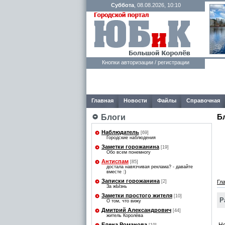
Суббота
, 08.08.2026, 10:10
Кнопки авторизации / регистрации
Главная
Новости
Файлы
Справочная
Б
Блоги
Наблюдатель
[69]
Городские наблюдения
Заметки горожанина
[19]
Обо всем понемногу
Антиспам
[85]
достала навязчивая реклама? - давайте
вместе :)
Записки горожанина
[2]
Гл
За жЫзнь
Заметки простого жителя
[10]
Р
О том, что вижу
Дмитрий Александрович
[44]
житель Королёва
Елена Романова