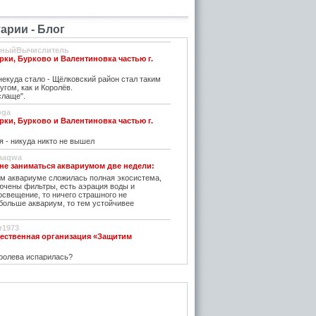
рии - Блог
вныйВычислитель
рки, Бурково и Валентиновка частью г.
екуда стало - Щёлковский район стал таким
угом, как и Королёв.
слаще".
oga
рки, Бурково и Валентиновка частью г.
я - никуда никто не вышел
aaqwa
 не заниматься аквариумом две недели:
м аквариуме сложилась полная экосистема,
ючены фильтры, есть аэрация воды и
освещение, то ничего страшного не
 больше аквариум, то тем устойчивее
r1973
ественная организация «Защитим
ролева испарилась?
 не заниматься аквариумом две недели:
трава)) если высаженные растения, то
заболачивающие и портящие их водоросли -