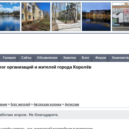
Галерея
Сайты
Объявления
Заметки
Блог
Форум
Знакомств
лог организаций и жителей города Королёв
авная
»
Блог жителей
»
Авторская колонка
»
Антиспам
аботаю мэром. Не благодарите.