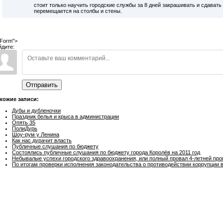
стоит только научить городские службы за 8 дней закрашивать и сдавать
перемещается на столбы и стены.
Form">
йдите:
Отправить
хожие записи:
Дубы и дубленочки
Праздник белья и крыса в администрации
Опять 35
ПолиДурь
Шоу-рум у Ленина
Как нас дурачит власть
Публичные слушания по бюджету
Состоялись публичные слушания по бюджету города Королёв на 2011 год
Небывалые успехи городского здравоохранения, или полный провал 4-летней про
По итогам проверки исполнения законодательства о противодействии коррупции 