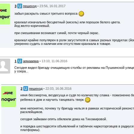
3
пешеход
• 23:56, 16.01.2017
забыл раскрыть смысл третьего вопроса
крахмал изначально бесцветный (кисель) или порошок белого цвета.
йод желто-коричневый.
при смешивании возникает синий, почти черный окрас.
крахмал крайне популярен в роли загустителя в самых разных продуктах (йог
уверенно судить о наличии или отсутствии крахмала в товаре.
1
aqwaaqwa
• 13:10, 11.06.2016
Сегодня видел бригаду очищающую столбы от рекламы на Пушкинской улице
у озера...
2
пешеход
• 22:03, 16.06.2016
няня бессмертна, вездесуща и судя по количеству спама - пожизненно бе
ребенка в дом и научить танцевать тверк
мне непонятно, почему ту бригаду нельзя в рамках исторической реконс
расклейщиков.
сегодня займами опять обклеили дома на Тихомировой.
и порядка шестидесяти объявлений и табличек наркоторговцев в радиус
платформы).