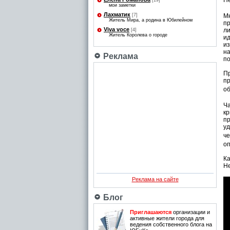
Не
[19]
мои заметки
Лахматик
[7]
М
Житель Мира, а родина в Юбилейном
пр
Viva voce
ли
[4]
Житель Королева о городе
и
из
на
Реклама
по
Пр
пр
об
Ча
кр
п
уд
ч
оп
Ка
Не
Реклама на сайте
Блог
Приглашаются
организации и
активные жители города для
ведения собственного блога на