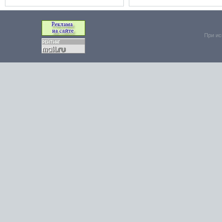
При ис