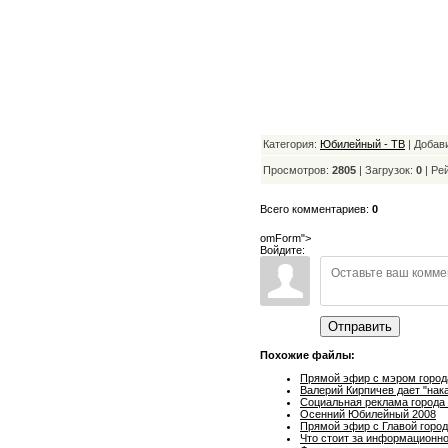
Категория:
Юбилейный - ТВ
| Добав
Просмотров:
2805
| Загрузок:
0
|
Ре
Всего комментариев:
0
omForm">
Войдите:
Отправить
Похожие файлы:
Прямой эфир с мэром город
Валерий Кирпичев дает "нак
Социальная реклама города
Осенний Юбилейный 2008
Прямой эфир с Главой горо
Что стоит за информационно