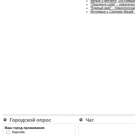
Фильм о митинге, состоявше
"Празднуя себя" - тематиче
"Единый мир" - тематическа
Интервью с Сергеем Мазий -
Городской опрос
Чат
Ваш город проживания
Королёв