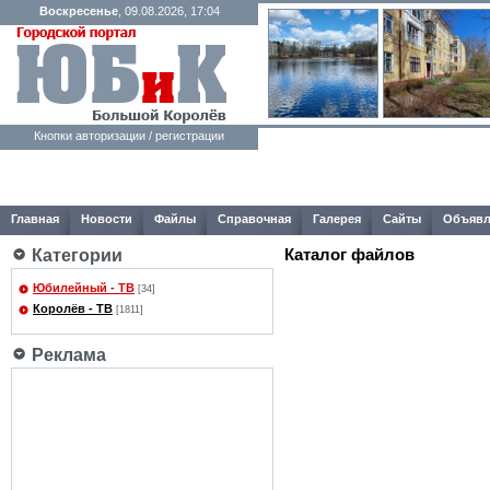
Воскресенье
, 09.08.2026, 17:04
Кнопки авторизации / регистрации
Главная
Новости
Файлы
Справочная
Галерея
Сайты
Объявл
Каталог файлов
Категории
Юбилейный - ТВ
[34]
Королёв - ТВ
[1811]
Реклама