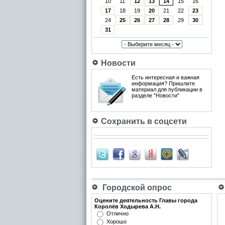
10
11
12
13
14
15
16
17
18
19
20
21
22
23
24
25
26
27
28
29
30
31
Новости
Есть интересная и важная
информация? Пришлите
материал для публикации в
разделе "Новости"
Сохранить в соцсети
Городской опрос
Оцените деятельность Главы города
Королёв Ходырева А.Н.
Отлично
Хорошо