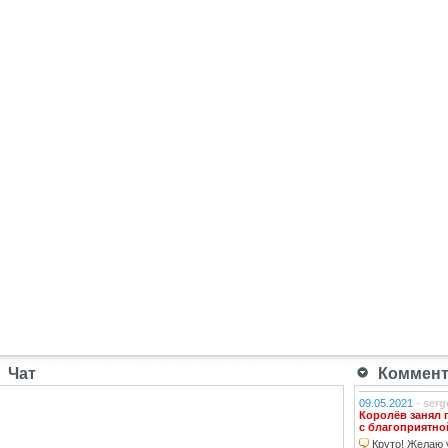
Чат
Коммента
09.05.2021
-
serg
Королёв занял 
с благоприятно
Круто! Желаю у