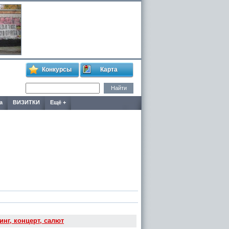
Конкурсы
Карта
а
ВИЗИТКИ
Ещё +
нг, концерт, салют