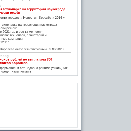
s
я технопарка на территории наукограда
чески решён
ости городов » Новости г. Королёв » 2014 »
 технопарка на территории наукограда
ески решён"
е 2021 год и все та же песня:
олева: технопарк, планетарий и
чные компании
12:11"
оролёве оказался фиктивным 09.06.2020
konng
ионов рублей не выплатили 700
жников Королёва
ормация, я вот недавно решила узнать, как
 Кредит наличными в
w.vostbank.ru/client/credit/ тут информацию в
дит такой я оформила на выгодных условиях,
его частями с зарплаты теперь
rtuner20050
оролёва - ситуация на рынке жилья
остается одним из самых надежных
зи с этим появляется множество сервисов для
пример https://m2.ru Много ступеней сделают
oga
емя планируется возведение наземного
анции Подлипки-Дачные
есятилетие?