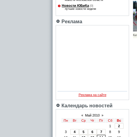
новости Московской области
Новости ЮБиКа
[0]
лучшие новости недели
Реклама
Ка
Реклама на сайте
Календарь новостей
«
Май 2010
»
Пн
Вт
Ср
Чт
Пт
Сб
Вс
1
2
3
4
5
6
7
8
9