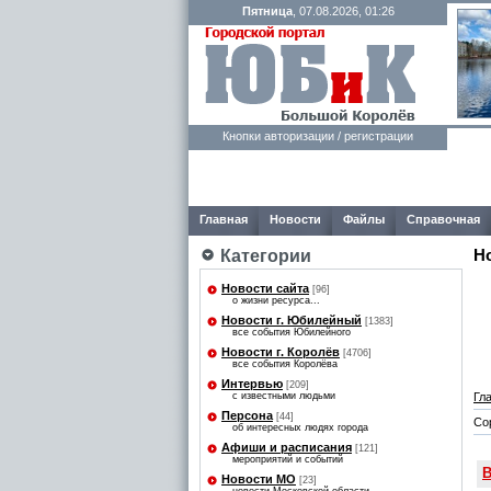
Пятница
, 07.08.2026, 01:26
Кнопки авторизации / регистрации
Главная
Новости
Файлы
Справочная
Категории
Н
Новости сайта
[96]
о жизни ресурса...
Новости г. Юбилейный
[1383]
все события Юбилейного
Новости г. Королёв
[4706]
все события Королёва
Интервью
[209]
Гл
с известными людьми
Персона
[44]
Со
об интересных людях города
Афиши и расписания
[121]
мероприятий и событий
В
Новости МО
[23]