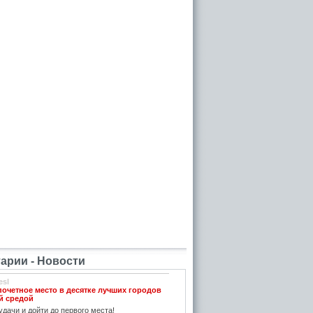
рии - Новости
esl
почетное место в десятке лучших городов
й средой
дачи и дойти до первого места!