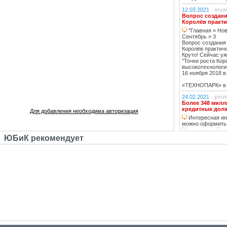
12.03.2021
-
inva
Вопрос создани
Королёв практи
"Главная » Нов
Сентябрь » 3
Вопрос создания
Королёв практич
Круто! Сейчас уж
"Точки роста Кор
высокотехнологи
16 ноября 2018 в 
«ТЕХНОПАРК» в К
24.02.2021
-
petr
Более 348 милл
кредитных дол
Для добавления необходима авторизация
Интересная инф
можно оформить
Москве https://ww
тему нашла, кре
ЮБиК рекомендует
кстати, погашаю 
20.02.2021
-
oppo
Недвижимость К
Недвижимость 
вложений, в свя
роботы с ней, на
за вас
14.02.2021
-
Lad
В ближайшее вр
перехода на ст
в ближайшее д