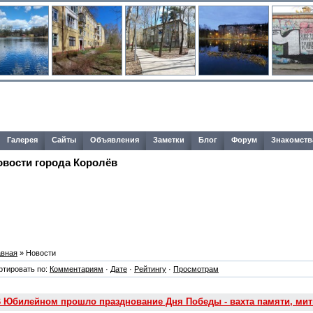
Галерея
Сайты
Объявления
Заметки
Блог
Форум
Знакомств
овости города Королёв
авная
» Новости
ртировать по:
Комментариям
·
Дате
·
Рейтингу
·
Просмотрам
 Юбилейном прошло празднование Дня Победы - вахта памяти, мити