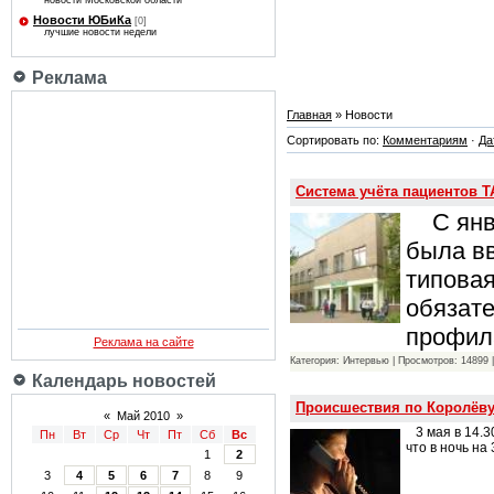
новости Московской области
Новости ЮБиКа
[0]
лучшие новости недели
Реклама
Главная
» Новости
Сортировать по:
Комментариям
·
Да
Система учёта пациентов 
С янва
была вв
типова
обязате
профил
Реклама на сайте
Категория: Интервью | Просмотров: 14899 
Календарь новостей
Происшествия по Королёву
«
Май 2010
»
3 мая в 14.3
Пн
Вт
Ср
Чт
Пт
Сб
Вс
что в ночь на
1
2
3
4
5
6
7
8
9