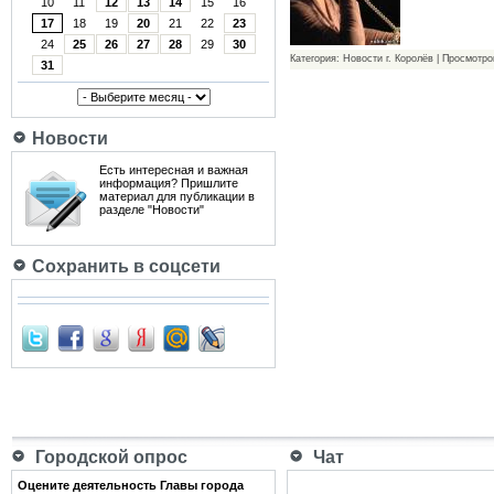
10
11
12
13
14
15
16
17
18
19
20
21
22
23
24
25
26
27
28
29
30
Категория: Новости г. Королёв | Просмотро
31
Новости
Есть интересная и важная
информация? Пришлите
материал для публикации в
разделе "Новости"
Сохранить в соцсети
Городской опрос
Чат
Оцените деятельность Главы города