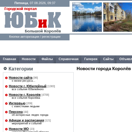
Пятница
, 07.08.2026, 09:37
Кнопки авторизации / регистрации
Главная
Новости
Файлы
Справочная
Галерея
Сайты
Объявл
Категории
Новости города Королёв
Новости сайта
[96]
о жизни ресурса...
Новости г. Юбилейный
[1383]
все события Юбилейного
Новости г. Королёв
[4706]
все события Королёва
Интервью
[209]
с известными людьми
Персона
[44]
об интересных людях города
Афиши и расписания
[121]
мероприятий и событий
Новости МО
[23]