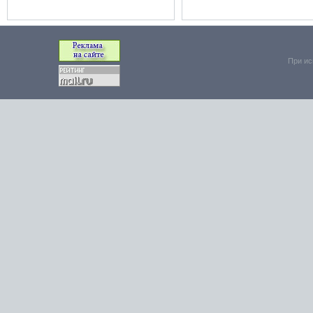
При ис