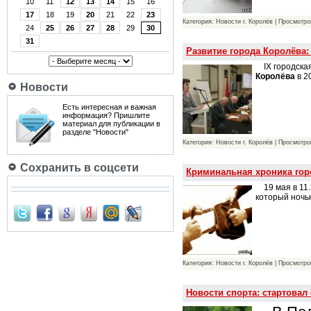
10
11
12
13
14
15
16
17
18
19
20
21
22
23
Категория: Новости г. Королёв | Просмотро
24
25
26
27
28
29
30
31
Развитие города Королёва:
IX городска
Королёва
в 2
Новости
Есть интересная и важная
информация? Пришлите
материал для публикации в
разделе "Новости"
Категория: Новости г. Королёв | Просмотро
Сохранить в соцсети
Криминальная хроника горо
19 мая в 11.
который ночь
Категория: Новости г. Королёв | Просмотро
Новости спорта: стартова