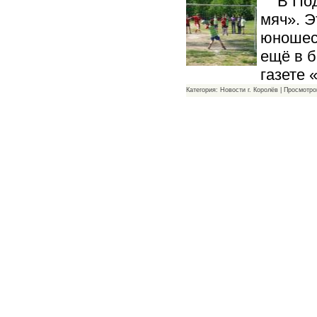
В Подм
мяч». Э
юношеск
ещё в б
газете
Категория: Новости г. Королёв | Просмотро