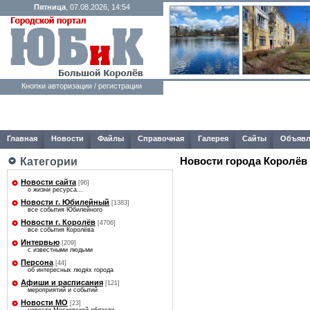
Пятница
, 07.08.2026, 14:54
Кнопки авторизации / регистрации
Главная
Новости
Файлы
Справочная
Галерея
Сайты
Объявл
Категории
Новости города Королёв
Новости сайта
[96]
о жизни ресурса...
Новости г. Юбилейный
[1383]
все события Юбилейного
Новости г. Королёв
[4706]
все события Королёва
Интервью
[209]
с известными людьми
Персона
[44]
об интересных людях города
Афиши и расписания
[121]
мероприятий и событий
Новости МО
[23]