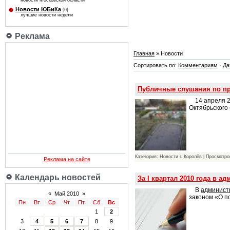
новости Московской области
Новости ЮБиКа
[0]
лучшие новости недели
Реклама
Главная
» Новости
Сортировать по:
Комментариям
·
Да
Публичные слушания по пр
14 апреля 20
Октябрьского
Категория: Новости г. Королёв | Просмотро
Реклама на сайте
Календарь новостей
За I квартал 2010 года в 
В
админист
«
Май 2010
»
законом «О п
Пн
Вт
Ср
Чт
Пт
Сб
Вс
1
2
3
4
5
6
7
8
9