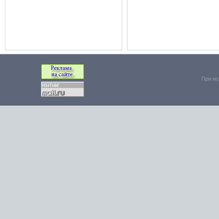
При ис