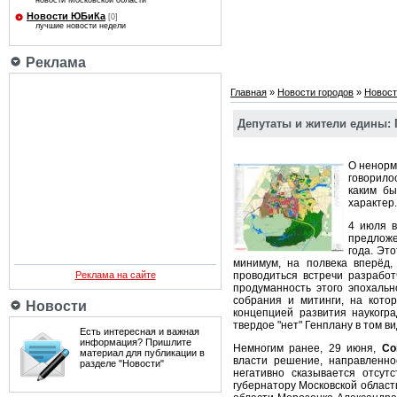
новости Московской области
Новости ЮБиКа
[0]
лучшие новости недели
Реклама
Главная
»
Новости городов
»
Новост
Депутаты и жители едины: 
О ненорм
говорило
каким бы
характер.
4 июля 
предложе
года. Эт
минимум, на полвека вперёд,
Реклама на сайте
проводиться встречи разрабо
продуманность этого эпохаль
собрания и митинги, на кото
Новости
концепцией развития наукогр
твердое "нет" Генплану в том ви
Есть интересная и важная
информация? Пришлите
Немногим ранее, 29 июня,
Со
материал для публикации в
власти решение, направленно
разделе "Новости"
негативно сказывается отсу
губернатору Московской области