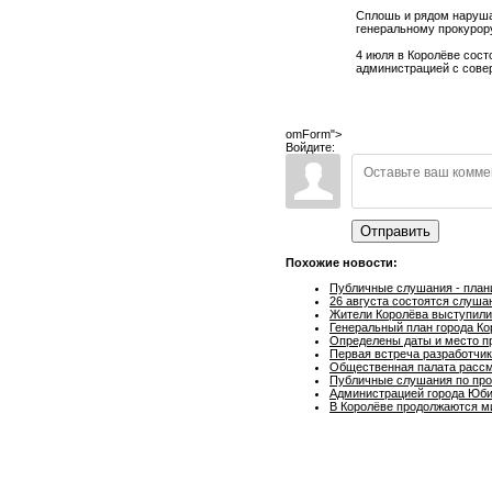
Сплошь и рядом наруша
генеральному прокурору
4 июля в Королёве сост
администрацией с сове
omForm">
Войдите:
Отправить
Похожие новости:
Публичные слушания - плани
26 августа состоятся слуша
Жители Королёва выступили 
Генеральный план города Ко
Определены даты и место п
Первая встреча разработчик
Общественная палата рассм
Публичные слушания по про
Администрацией города Юби
В Королёве продолжаются ми