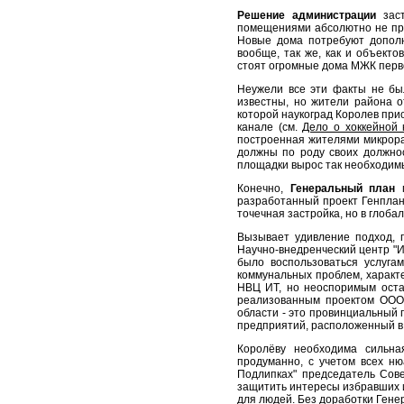
Решение администрации
заст
помещениями абсолютно не про
Новые дома потребуют дополн
вообще, так же, как и объект
стоят огромные дома МЖК перво
Неужели все эти факты не бы
известны, но жители района о
которой наукоград Королев при
канале (см.
Дело о хоккейной 
построенная жителями микрора
должны по роду своих должно
площадки вырос так необходимы
Конечно,
Генеральный план
г
разработанный проект Генплана
точечная застройка, но в глоба
Вызывает удивление подход, 
Научно-внедренческий центр "И
было воспользоваться услуг
коммунальных проблем, характ
НВЦ ИТ, но неоспоримым оста
реализованным проектом ООО 
области - это провинциальный
предприятий, расположенный в
Королёву необходима сильна
продуманно, с учетом всех ню
Подлипках" председатель Сов
защитить интересы избравших и
для людей. Без доработки Гене