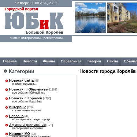
Четверг
, 06.08.2026, 23:32
Кнопки авторизации / регистрации
Главная
Новости
Файлы
Справочная
Галерея
Сайты
Объявл
Новости города Королёв
Категории
Новости сайта
[96]
о жизни ресурса...
Новости г. Юбилейный
[1383]
все события Юбилейного
Новости г. Королёв
[4706]
все события Королёва
Интервью
[209]
с известными людьми
Персона
[44]
об интересных людях города
Афиши и расписания
[121]
мероприятий и событий
Новости МО
[23]