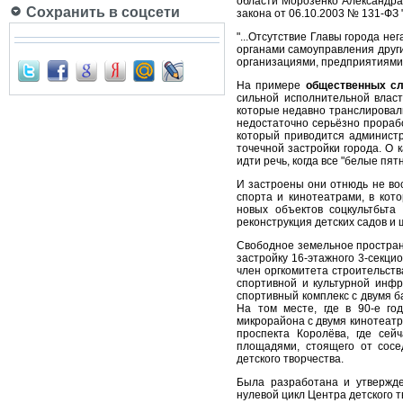
области Морозенко Александра
Сохранить в соцсети
закона от 06.10.2003 № 131-ФЗ
"...Отсутствие Главы города н
органами самоуправления друг
opганизациями, предприятиями н
На примере
общественных с
сильной исполнительной власт
которые недавно транслировал
недостаточно серьёзно прораб
который приводится администр
точечной застройки города. О 
идти речь, когда все "белые пя
И застроены они отнюдь не во
спорта и кинотеатрами, в кот
новых объектов соцкультбьта
реконструкция детских садов и
Свободное земельное простран
застройку 16-этажного 3-секци
член оргкомитета строительств
спортивной и культурной инфр
спортивный комплекс с двумя 
На том месте, где в 90-е го
микрорайона с двумя кинотеатр
проспекта Королёва, где сей
площадями, стоящего от сосе
детского творчества.
Была разработана и утвержде
нулевой цикл Центра детского т