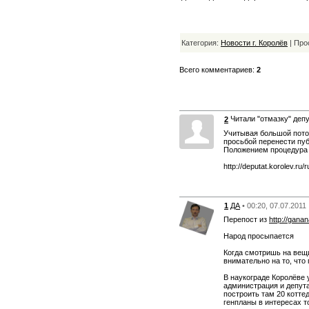
Категория:
Новости г. Королёв
| Про
Всего комментариев:
2
Читали "отмазку" деп
2
Учитывая большой поток
просьбой перенести пуб
Положением процедура 
http://deputat.korolev.ru/
1
ДА
• 00:20, 07.07.2011
Перепост из
http://gana
Народ просыпается
Когда смотришь на вещи
внимательно на то, что
В наукограде Королёве у
администрация и депута
построить там 20 котт
генпланы в интересах т