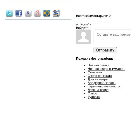
Всего комментариев:
0
omForm">
Войдите:
Отправить
Похожие фотографии:
Ночная сказка
Ночное озеро в тумане...
Селезень
Озеро на закате
Дом на озере
Бордюрная зелень
Кирпичевское болото
Лето на озере
Озеро
Тусовка