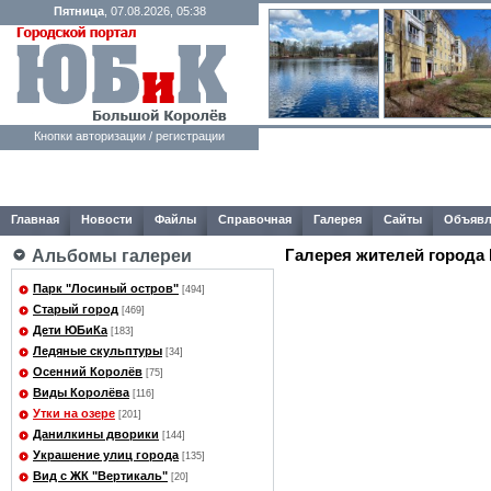
Пятница
, 07.08.2026, 05:38
Кнопки авторизации / регистрации
Главная
Новости
Файлы
Справочная
Галерея
Сайты
Объявл
Галерея жителей города
Альбомы галереи
Парк "Лосиный остров"
[494]
Старый город
[469]
Дети ЮБиКа
[183]
Ледяные скульптуры
[34]
Осенний Королёв
[75]
Виды Королёва
[116]
Утки на озере
[201]
Данилкины дворики
[144]
Украшение улиц города
[135]
Вид с ЖК "Вертикаль"
[20]