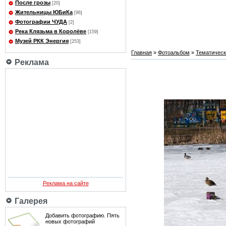
После грозы
[20]
Жительницы ЮБиКа
[96]
Фотографии ЧУДА
[2]
Река Клязьма в Королёве
[159]
Музей РКК Энергия
[253]
Главная
»
Фотоальбом
»
Тематичес
Реклама
Реклама на сайте
Галерея
Добавить фотографию. Пять
новых фотографий