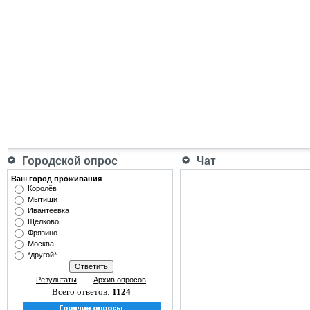
Городской опрос
Чат
Ваш город проживания
Королёв
Мытищи
Ивантеевка
Щёлково
Фрязино
Москва
*другой*
Результаты
Архив опросов
Всего ответов:
1124