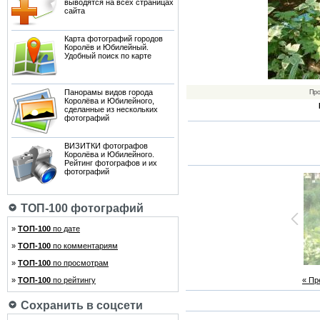
выводятся на всех страницах
сайта
Карта фотографий городов
Королёв и Юбилейный.
Удобный поиск по карте
Панорамы видов города
Пр
Королёва и Юбилейного,
сделанные из нескольких
фотографий
ВИЗИТКИ фотографов
Королёва и Юбилейного.
Рейтинг фотографов и их
фотографий
ТОП-100 фотографий
»
ТОП-100
по дате
»
ТОП-100
по комментариям
»
ТОП-100
по просмотрам
»
ТОП-100
по рейтингу
« П
Сохранить в соцсети