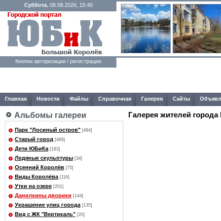
Суббота
, 08.08.2026, 15:40
Кнопки авторизации / регистрации
Главная
Новости
Файлы
Справочная
Галерея
Сайты
Объявл
Галерея жителей города
Альбомы галереи
Парк "Лосиный остров"
[494]
Старый город
[469]
Дети ЮБиКа
[183]
Ледяные скульптуры
[34]
Осенний Королёв
[75]
Виды Королёва
[116]
Утки на озере
[201]
Данилкины дворики
[144]
Украшение улиц города
[135]
Вид с ЖК "Вертикаль"
[20]