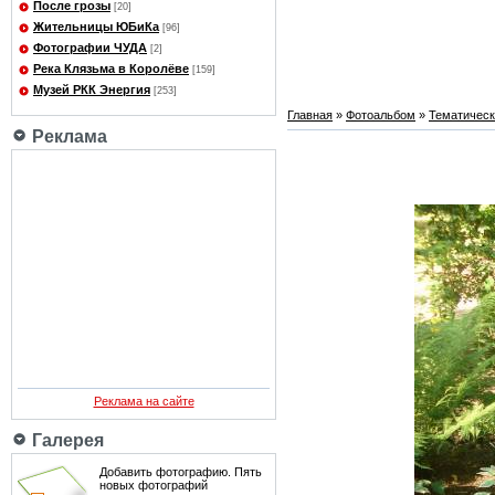
После грозы
[20]
Жительницы ЮБиКа
[96]
Фотографии ЧУДА
[2]
Река Клязьма в Королёве
[159]
Музей РКК Энергия
[253]
Главная
»
Фотоальбом
»
Тематичес
Реклама
Реклама на сайте
Галерея
Добавить фотографию. Пять
новых фотографий