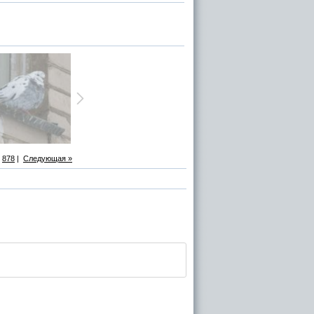
878
|
Следующая »