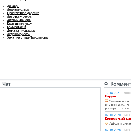
Декабрь
Ледяное озеро
Прогулочная дорожка
Лавочка у озера
Зимний фонарь
Камыши во льду
Комитетский
Детская площадка
Ледяной уголок
Закат на улице Трофимова
Чат
Коммента
12.10.2021
-
Ник
Бардак
Сомнительна ц
из Добродела. В
реагирует на сиг
07.10.2020
-
ГАВ
Криворукий ди
Идёшь и думае
07.10.2020
-
ГАВ