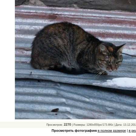
2270
Просмотров:
| Размеры: 1280x850px/173.8Kb | Дата: 13.12.201
Просмотреть фотографию
в полном размере
|
в ре