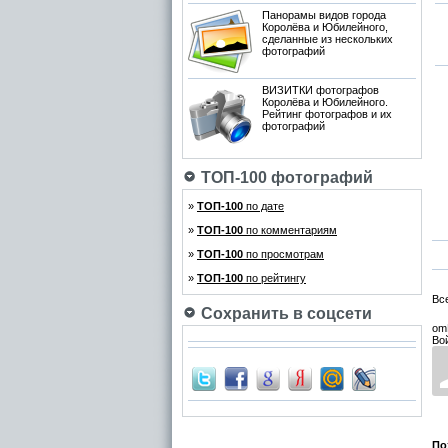
Панорамы видов города
Королёва и Юбилейного,
сделанные из нескольких
фотографий
ВИЗИТКИ фотографов
Королёва и Юбилейного.
Рейтинг фотографов и их
фотографий
ТОП-100 фотографий
»
ТОП-100
по дате
»
ТОП-100
по комментариям
»
ТОП-100
по просмотрам
»
ТОП-100
по рейтингу
Вс
Сохранить в соцсети
om
Во
По