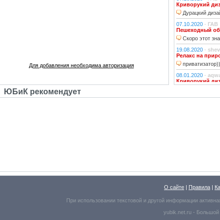
Криворукий ди
Дурацкий дизай
07.10.2020
-
ГАВ
Пешеходный об
Скоро этот зна
19.08.2020
-
shev
Релакс на прир
приватизатор)
Для добавления необходима авторизация
08.01.2020
-
aqw
Криворукий ди
Народ решили 
ЮБиК рекомендует
06.01.2020
-
Джи
Криворукий ди
Фонарь на фона
устраивали?!
29.10.2018
-
lexf
Забава
Пластиковый Ар
Поливинилхлорида
25.10.2018
-
l_yu
Клубочек на ли
По предпросмот
О сайте
|
Правила
|
К
Надо же, какое м
При использовании текстовой и другой информации активна
25.10.2018
-
l_yu
yubik.net.ru -
Большой
Краски осени