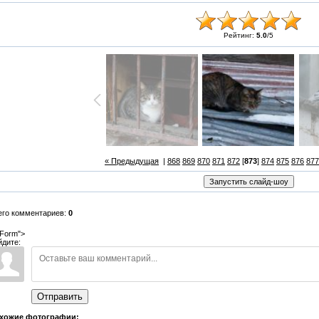
Рейтинг:
5.0
/
5
« Предыдущая
|
868
869
870
871
872
[
873
]
874
875
876
877
его комментариев:
0
Form">
йдите:
Отправить
хожие фотографии: