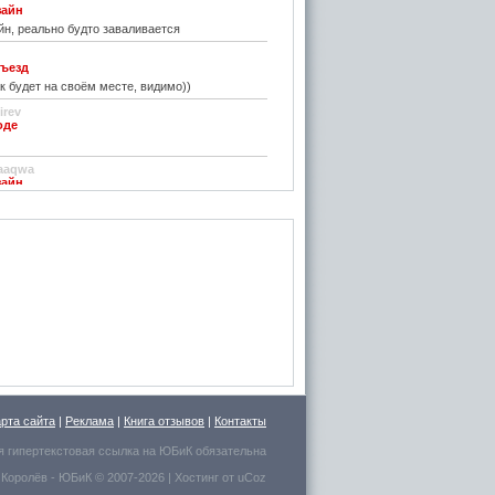
зайн
н, реально будто заваливается
ъезд
к будет на своём месте, видимо))
irev
оде
)
aaqwa
зайн
удивить...
н
зайн
ре... И чем старые классические не
inn
го на резиновой подложке.....только бы не из
 делали....
стве
ру фото показалось, что это гриб в листьях
арта сайта
|
Реклама
|
Книга отзывов
|
Контакты
есто для сна выбрал.
я гипертекстовая ссылка на
ЮБиК
обязательна
 Королёв
- ЮБиК © 2007-2026 |
Хостинг от
uCoz