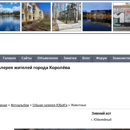
Галерея
Сайты
Объявления
Заметки
Блог
Форум
Знакомств
алерея жителей города Королёва
авная
»
Фотоальбом
»
Общая галерея ЮБиК'a
» Животные
Зимний кот
г. Юбилейный