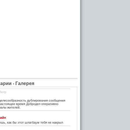
рии - Галерея
Петр
елесообразность дублирования сообщения
 настоящее время Добродел оперативно
налы жителей.
зайн
шь, как бы этот шлагбаум тебя не накрыл