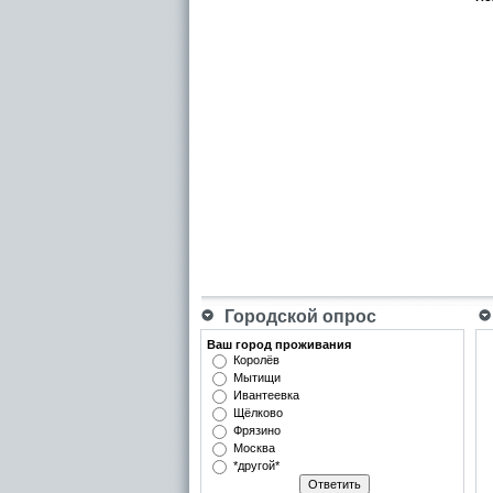
Городской опрос
Ваш город проживания
Королёв
Мытищи
Ивантеевка
Щёлково
Фрязино
Москва
*другой*