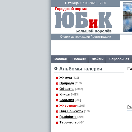
Пятница
, 07.08.2026, 17:50
Кнопки авторизации / регистрации
Главная
Новости
Файлы
Справочная
Г
Альбомы галереи
Жители
[719]
Природа
[4150]
Объекты
[3682]
Улицы
[4615]
События
[995]
Животные
[1398]
Гл
Вид с высоток
[166]
Граффити
[249]
Творчество
[64]