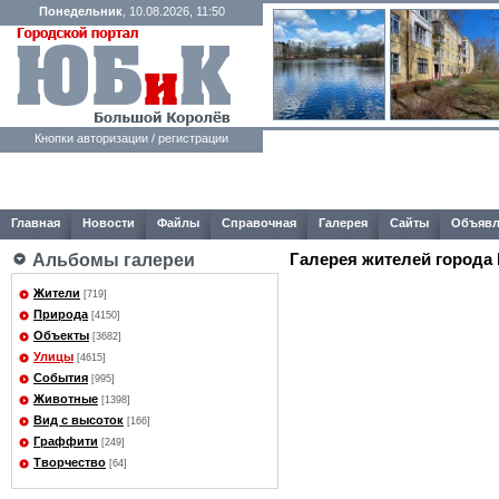
Понедельник
, 10.08.2026, 11:50
Кнопки авторизации / регистрации
Главная
Новости
Файлы
Справочная
Галерея
Сайты
Объявл
Галерея жителей города
Альбомы галереи
Жители
[719]
Природа
[4150]
Объекты
[3682]
Улицы
[4615]
События
[995]
Животные
[1398]
Вид с высоток
[166]
Граффити
[249]
Творчество
[64]