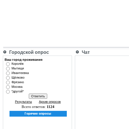
Городской опрос
Чат
Ваш город проживания
Королёв
Мытищи
Ивантеевка
Щёлково
Фрязино
Москва
*другой*
Результаты
Архив опросов
Всего ответов:
1124