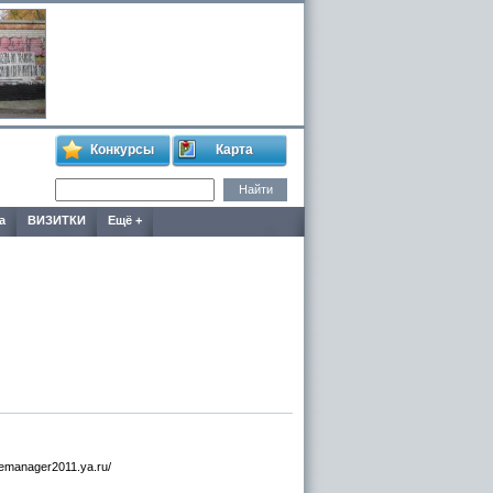
Конкурсы
Карта
а
ВИЗИТКИ
Ещё +
demanager2011.ya.ru/