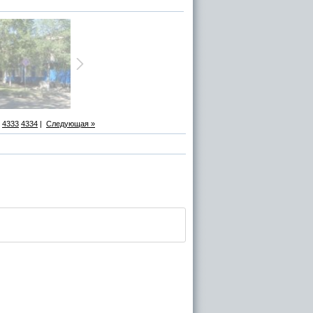
4333
4334
|
Следующая »