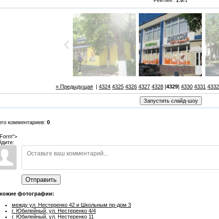
Рейтинг:
1.0
/
1
« Предыдущая
|
4324
4325
4326
4327
4328
[
4329
]
4330
4331
4332
его комментариев:
0
Form">
йдите:
Отправить
хожие фотографии:
между ул. Нестеренко 42 и Школьным пр-дом 3
г. Юбилейный, ул. Нестеренко 4/4
г. Юбилейный, ул. Нестеренко 11