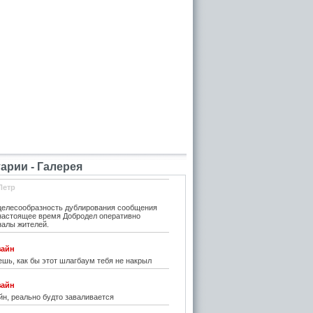
рии - Галерея
Петр
елесообразность дублирования сообщения
 настоящее время Добродел оперативно
налы жителей.
зайн
шь, как бы этот шлагбаум тебя не накрыл
зайн
н, реально будто заваливается