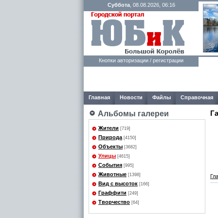
Суббота
, 08.08.2026, 06:16
Кнопки авторизации / регистрации
Главная
Новости
Файлы
Справочная
Г
Альбомы галереи
Жители
[719]
Природа
[4150]
Объекты
[3682]
Улицы
[4615]
События
[995]
Животные
[1398]
Гл
Вид с высоток
[166]
Граффити
[249]
Творчество
[64]