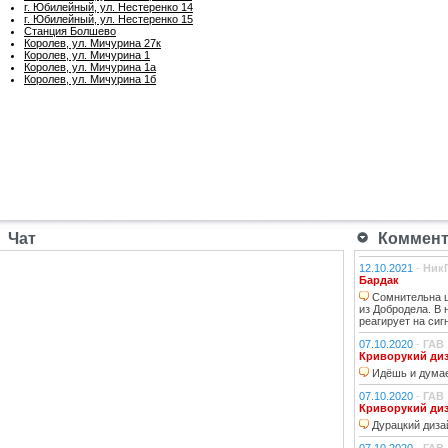
г. Юбилейный, ул. Нестеренко 14
г. Юбилейный, ул. Нестеренко 15
Станция Болшево
Королев, ул. Мичурина 27к
Королев, ул. Мичурина 1
Королев, ул. Мичурина 1а
Королев, ул. Мичурина 1б
Чат
Коммента
12.10.2021
-
Ник
Бардак
Сомнительна ц
из Добродела. В
реагирует на сиг
07.10.2020
-
ГАВ
Криворукий ди
Идёшь и думае
07.10.2020
-
ГАВ
Криворукий ди
Дурацкий дизай