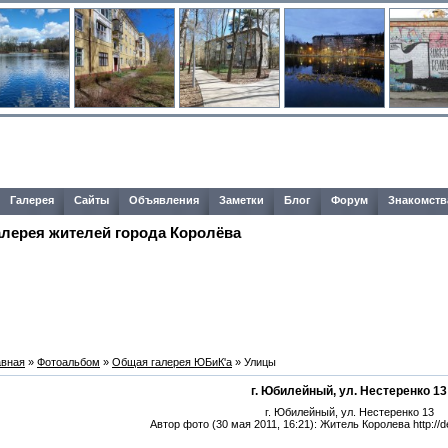
Галерея
Сайты
Объявления
Заметки
Блог
Форум
Знакомств
алерея жителей города Королёва
авная
»
Фотоальбом
»
Общая галерея ЮБиК'a
» Улицы
г. Юбилейный, ул. Нестеренко 13
г. Юбилейный, ул. Нестеренко 13
Автор фото (30 мая 2011, 16:21): Житель Королева http://