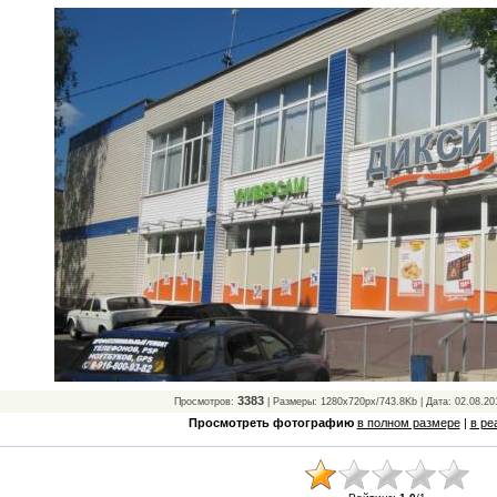
3383
Просмотров:
| Размеры: 1280x720px/743.8Kb | Дата: 02.08.20
Просмотреть фотографию
в полном размере
|
в ре