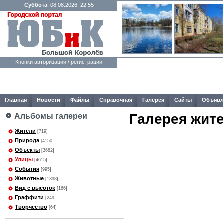
Суббота
, 08.08.2026, 22:55
Кнопки авторизации / регистрации
Главная
Новости
Файлы
Справочная
Галерея
Сайты
Объявл
Галерея жит
Альбомы галереи
Жители
[719]
Природа
[4150]
Объекты
[3682]
Улицы
[4615]
События
[995]
Животные
[1398]
Вид с высоток
[166]
Граффити
[249]
Творчество
[64]