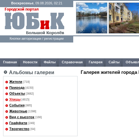
Воскресенье
, 09.08.2026, 02:21
Кнопки авторизации / регистрации
Главная
Новости
Файлы
Справочная
Галерея
Сайты
Объявл
Галерея жителей города
Альбомы галереи
Жители
[719]
Природа
[4150]
Объекты
[3682]
Улицы
[4615]
События
[995]
Животные
[1398]
Вид с высоток
[166]
Граффити
[249]
Творчество
[64]