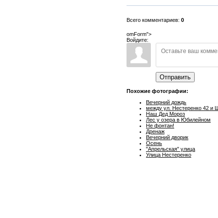
Всего комментариев:
0
omForm">
Войдите:
Отправить
Похожие фотографии:
Вечерний дождь
между ул. Нестеренко 42 и 
Наш Дед Мороз
Лес у озера в Юбилейном
Не фонтан!
Дренаж
Вечерний дворик
Осень
"Апрельская" улица
Улица Нестеренко