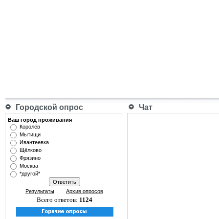
Городской опрос
Чат
Ваш город проживания
Королёв
Мытищи
Ивантеевка
Щёлково
Фрязино
Москва
*другой*
Результаты
Архив опросов
Всего ответов:
1124