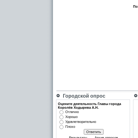
По
Городской опрос
Оцените деятельность Главы города
Королёв Ходырева А.Н.
Отлично
Хорошо
Удовлетворительно
Плохо
Результаты
Архив опросов