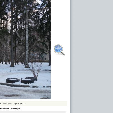
4 | Добавил:
aqwaaqwa
альном размере