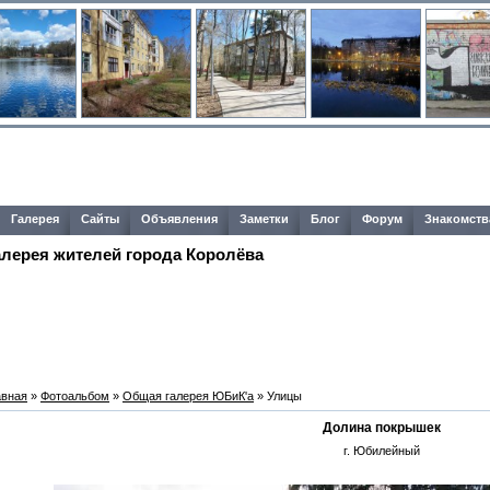
Галерея
Сайты
Объявления
Заметки
Блог
Форум
Знакомств
алерея жителей города Королёва
авная
»
Фотоальбом
»
Общая галерея ЮБиК'a
» Улицы
Долина покрышек
г. Юбилейный