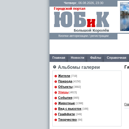
Четверг
, 06.08.2026, 23:30
Кнопки авторизации / регистрации
Главная
Новости
Файлы
Справочная
Г
Альбомы галереи
Жители
[719]
Природа
[4150]
Объекты
[3682]
Улицы
[4615]
События
[995]
Животные
[1398]
Гл
Вид с высоток
[166]
Граффити
[249]
Творчество
[64]