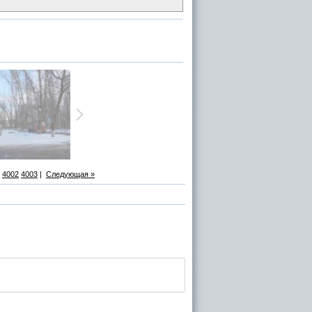
4002
4003
|
Следующая »