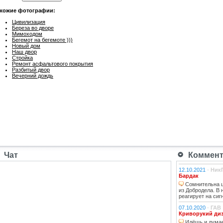
хожие фотографии:
Цивилизация
Береза во дворе
Мимоходом
Бегемот на бегемоте )))
Новый дом
Наш двор
Стройка
Ремонт асфальтового покрытия
Разбитый двор
Вечерний дождь
Чат
Коммента
12.10.2021
-
Ник
Бардак
Сомнительна ц
из Добродела. В
реагирует на сиг
07.10.2020
-
ГАВ
Криворукий ди
Идёшь и думае