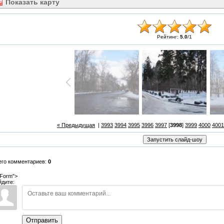
Показать
карту
Рейтинг:
5.0
/
1
« Предыдущая
|
3993
3994
3995
3996
3997
[
3998
]
3999
4000
4001
его комментариев:
0
Form">
йдите:
Отправить