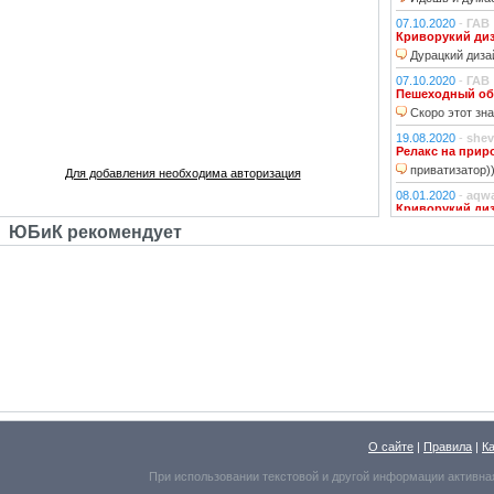
07.10.2020
-
ГАВ
Криворукий ди
Дурацкий дизай
07.10.2020
-
ГАВ
Пешеходный об
Скоро этот зна
19.08.2020
-
shev
Релакс на прир
приватизатор)
Для добавления необходима авторизация
08.01.2020
-
aqw
Криворукий ди
Народ решили 
ЮБиК рекомендует
06.01.2020
-
Джи
Криворукий ди
Фонарь на фона
устраивали?!
29.10.2018
-
lexf
Забава
Пластиковый Ар
Поливинилхлорида
25.10.2018
-
l_yu
Клубочек на ли
По предпросмот
О сайте
|
Правила
|
К
Надо же, какое м
При использовании текстовой и другой информации активна