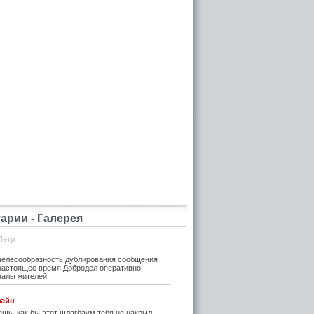
рии - Галерея
Петр
елесообразность дублирования сообщения
 настоящее время Добродел оперативно
налы жителей.
зайн
шь, как бы этот шлагбаум тебя не накрыл