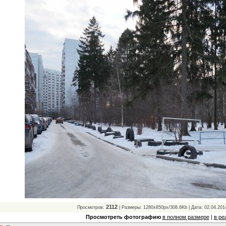
2112
Просмотров:
| Размеры: 1280x850px/308.6Kb | Дата: 02.04.201
Просмотреть фотографию
в полном размере
|
в ре