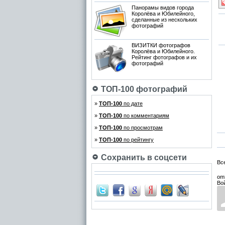
Панорамы видов города
Королёва и Юбилейного,
сделанные из нескольких
фотографий
ВИЗИТКИ фотографов
Королёва и Юбилейного.
Рейтинг фотографов и их
фотографий
ТОП-100 фотографий
»
ТОП-100
по дате
»
ТОП-100
по комментариям
»
ТОП-100
по просмотрам
»
ТОП-100
по рейтингу
Сохранить в соцсети
Вс
om
Во