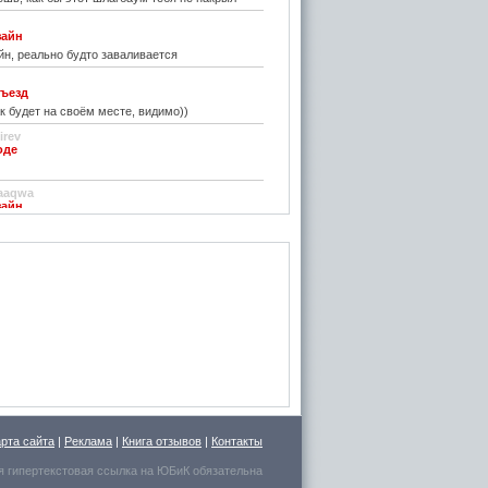
зайн
н, реально будто заваливается
ъезд
к будет на своём месте, видимо))
irev
оде
)
aaqwa
зайн
удивить...
н
зайн
ре... И чем старые классические не
inn
го на резиновой подложке.....только бы не из
 делали....
стве
ру фото показалось, что это гриб в листьях
арта сайта
|
Реклама
|
Книга отзывов
|
Контакты
есто для сна выбрал.
я гипертекстовая ссылка на
ЮБиК
обязательна