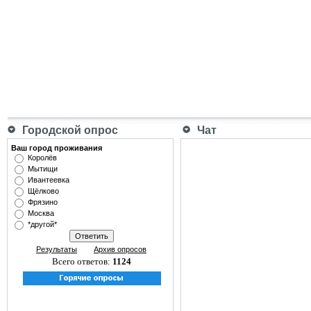
Городской опрос
Чат
Ваш город проживания
Королёв
Мытищи
Ивантеевка
Щёлково
Фрязино
Москва
*другой*
Результаты
Архив опросов
Всего ответов:
1124