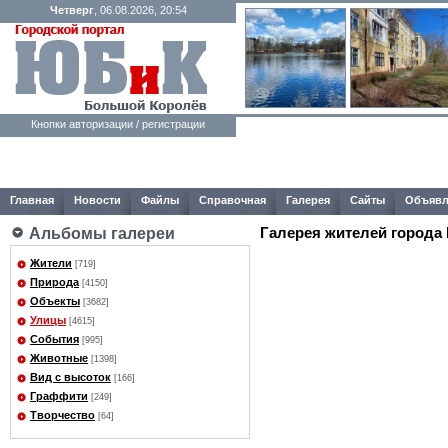
Четверг
, 06.08.2026, 20:54
Кнопки авторизации / регистрации
Главная
Новости
Файлы
Справочная
Галерея
Сайты
Объявл
Галерея жителей города
Альбомы галереи
Жители
[719]
Природа
[4150]
Объекты
[3682]
Улицы
[4615]
События
[995]
Животные
[1398]
Вид с высоток
[166]
Граффити
[249]
Творчество
[64]