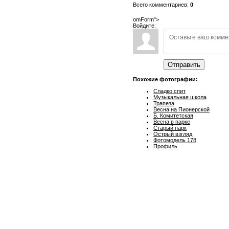
Всего комментариев:
0
omForm">
Войдите:
Отправить
Похожие фотографии:
Сладко спит
Музыкальная школа
Трапеза
Весна на Пионерской
Б. Комитетская
Весна в парке
Старый парк
Острый взгляд
Фотомодель 178
Профиль