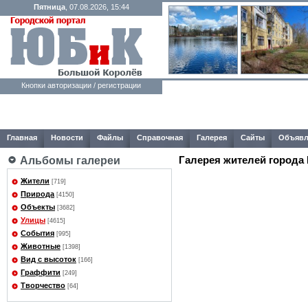
Пятница
, 07.08.2026, 15:44
Кнопки авторизации / регистрации
Главная
Новости
Файлы
Справочная
Галерея
Сайты
Объявл
Галерея жителей города
Альбомы галереи
Жители
[719]
Природа
[4150]
Объекты
[3682]
Улицы
[4615]
События
[995]
Животные
[1398]
Вид с высоток
[166]
Граффити
[249]
Творчество
[64]