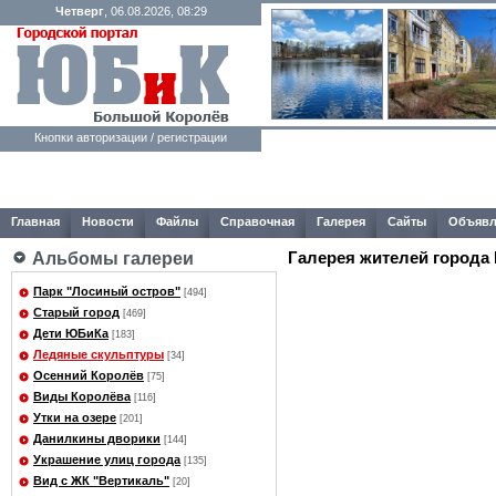
Четверг
, 06.08.2026, 08:29
Кнопки авторизации / регистрации
Главная
Новости
Файлы
Справочная
Галерея
Сайты
Объявл
Галерея жителей города
Альбомы галереи
Парк "Лосиный остров"
[494]
Старый город
[469]
Дети ЮБиКа
[183]
Ледяные скульптуры
[34]
Осенний Королёв
[75]
Виды Королёва
[116]
Утки на озере
[201]
Данилкины дворики
[144]
Украшение улиц города
[135]
Вид с ЖК "Вертикаль"
[20]