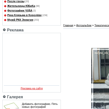
После грозы
[20]
Жительницы ЮБиКа
[96]
Фотографии ЧУДА
[2]
Река Клязьма в Королёве
[159]
Музей РКК Энергия
[253]
Главная
»
Фотоальбом
»
Тематичес
Реклама
Реклама на сайте
Галерея
Добавить фотографию. Пять
новых фотографий