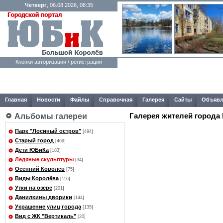
Четверг
, 06.08.2026, 08:35
Кнопки авторизации / регистрации
Главная
Новости
Файлы
Справочная
Галерея
Сайты
Объявл
Галерея жителей города
Альбомы галереи
Парк "Лосиный остров"
[494]
Старый город
[469]
Дети ЮБиКа
[183]
Ледяные скульптуры
[34]
Осенний Королёв
[75]
Виды Королёва
[116]
Утки на озере
[201]
Данилкины дворики
[144]
Украшение улиц города
[135]
Вид с ЖК "Вертикаль"
[20]