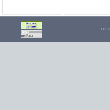
При ис