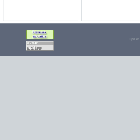
При ис