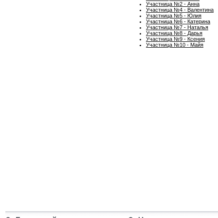
Участница №2 - Анна
Участница №4 - Валентина
Участница №5 - Юлия
Участница №6 - Катерина
Участница №7 - Наталья
Участница №8 - Дарья
Участница №9 - Ксения
Участница №10 - Майя