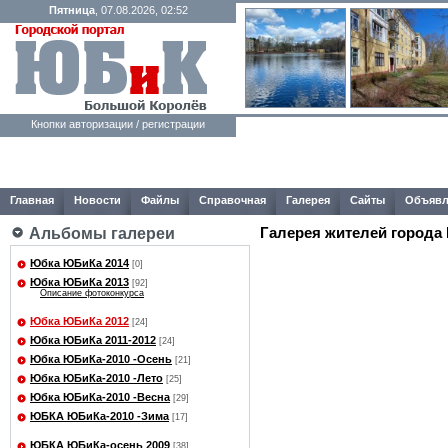
Пятница
, 07.08.2026, 02:52
Кнопки авторизации / регистрации
Главная
Новости
Файлы
Справочная
Галерея
Сайты
Объявл
Галерея жителей города
Альбомы галереи
Юбка ЮБиКа 2014
[0]
Юбка ЮБиКа 2013
[92]
Описание фотоконкурса
Юбка ЮБиКа 2012
[24]
Юбка ЮБиКа 2011-2012
[24]
Юбка ЮБиКа-2010 -Осень
[21]
Юбка ЮБиКа-2010 -Лето
[25]
Юбка ЮБиКа-2010 -Весна
[29]
ЮБКА ЮБиКа-2010 -Зима
[17]
ЮБКА ЮБиКа-осень 2009
[38]