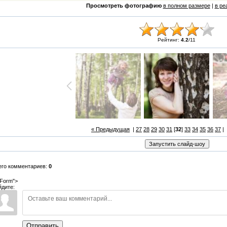
Просмотреть фотографию
в полном размере
|
в ре
Рейтинг:
4.2
/
11
« Предыдущая
|
27
28
29
30
31
[
32
]
33
34
35
36
37
|
его комментариев:
0
Form">
йдите:
Отправить