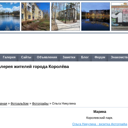
Галерея
Сайты
Объявления
Заметки
Блог
Форум
Знакомств
алерея жителей города Королёва
авная
»
Фотоальбом
»
Фотографы
» Ольга Никулина
Марина
Королевский парк.
Ольга Никулина - визитка фотографа