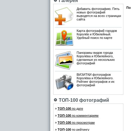
Галерея
По
Добавить фотографию. Пять
новых фотографий
выводятся на всех страницах
сайта
Карта фотографий городов
Королёв и Юбилейный.
Удобный поиск по карте
Панорамы видов города
Королёва и Юбилейного,
сделанные из нескольких
фотографий
ВИЗИТКИ фотографов
Королёва и Юбилейного.
Рейтинг фотографов и их
фотографий
ТОП-100 фотографий
»
ТОП-100
по дате
»
ТОП-100
по комментариям
»
ТОП-100
по просмотрам
»
ТОП-100
по рейтингу