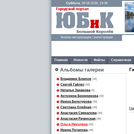
Суббота
, 08.08.2026, 19:38
Кнопки авторизации / регистрации
Главная
Новости
Файлы
Справочная
Г
Альбомы галереи
Владимир Блинов
[36]
Сергей Гайлит
[48]
Наталья Захарова
[0]
Антонина Бронникова
[48]
Ирина Белотурова
[48]
Светлана Олейник
[48]
Гл
Анастасия Смекалова
[48]
Анастасия Рачинская
[48]
Ольга Никулина
[48]
Ирина Потапова
[48]