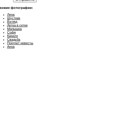
хожие фотографии:
Лена
Шустрик
Взгляд
Детка в сетке
Малышка
Софя
Кирилл
Свадьба
Портрет невесты
Анна