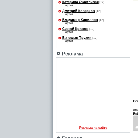
Катерина Счастливая
[12]
архив
Дмитрий Коверков
[12]
архив
Владимир Кириллов
[12]
архив
Сергей Крюков
[12]
архив
Вячеслав Трухин
[12]
архив
Реклама
Вс
om
Во
Реклама на сайте