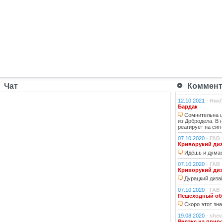
Чат
Коммента
12.10.2021
-
Ник
Бардак
Сомнительна ц
из Добродела. В
реагирует на сиг
07.10.2020
-
ГАВ
Криворукий ди
Идёшь и думае
07.10.2020
-
ГАВ
Криворукий ди
Дурацкий дизай
07.10.2020
-
ГАВ
Пешеходный об
Скоро этот зна
19.08.2020
-
shev
Релакс на прир