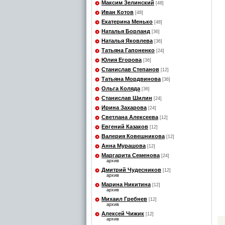
Максим Зелинский
[48]
Иван Котов
[48]
Екатерина Менько
[48]
Наталья Борланд
[36]
Наталья Яковлева
[36]
Татьяна Гапоненко
[24]
Юлия Егорова
[36]
Станислав Степанов
[12]
Татьяна Мордвинова
[36]
Ольга Коляда
[36]
Станислав Шилин
[24]
Ирина Захарова
[24]
Светлана Алексеева
[12]
Евгений Казаков
[12]
Валерия Ковешникова
[12]
Анна Мурашова
[12]
Маргарита Семенова
[24]
архив
Дмитрий Чудесников
[12]
архив
Марина Никитина
[12]
архив
Михаил Гребнев
[12]
архив
Алексей Чижик
[12]
архив