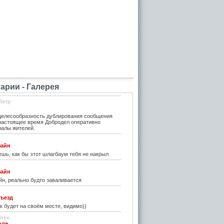
рии - Галерея
Петр
елесообразность дублирования сообщения
 настоящее время Добродел оперативно
налы жителей.
зайн
шь, как бы этот шлагбаум тебя не накрыл
зайн
н, реально будто заваливается
ъезд
к будет на своём месте, видимо))
irev
оде