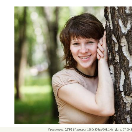
1776
Просмотров:
| Размеры: 1280x854px/201.1Kb | Дата: 07.09.