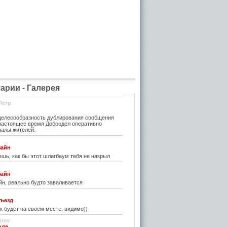
рии - Галерея
Петр
елесообразность дублирования сообщения
 настоящее время Добродел оперативно
налы жителей.
зайн
шь, как бы этот шлагбаум тебя не накрыл
зайн
н, реально будто заваливается
ъезд
к будет на своём месте, видимо))
irev
оде