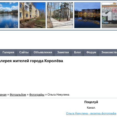
Галерея
Сайты
Объявления
Заметки
Блог
Форум
Знакомств
алерея жителей города Королёва
авная
»
Фотоальбом
»
Фотографы
» Ольга Никулина
Поцелуй
Канал.
Ольга Никулина - визитка фотографа