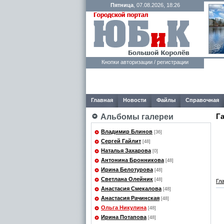
Пятница
, 07.08.2026, 18:26
Кнопки авторизации / регистрации
Главная
Новости
Файлы
Справочная
Г
Альбомы галереи
Владимир Блинов
[36]
Сергей Гайлит
[48]
Наталья Захарова
[0]
Антонина Бронникова
[48]
Ирина Белотурова
[48]
Светлана Олейник
[48]
Гл
Анастасия Смекалова
[48]
Анастасия Рачинская
[48]
Ольга Никулина
[48]
Ирина Потапова
[48]