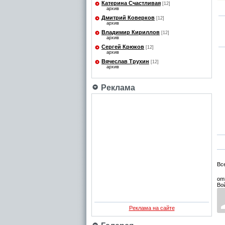
Катерина Счастливая
[12]
архив
Дмитрий Коверков
[12]
архив
Владимир Кириллов
[12]
архив
Сергей Крюков
[12]
архив
Вячеслав Трухин
[12]
архив
Реклама
Вс
om
Во
Реклама на сайте