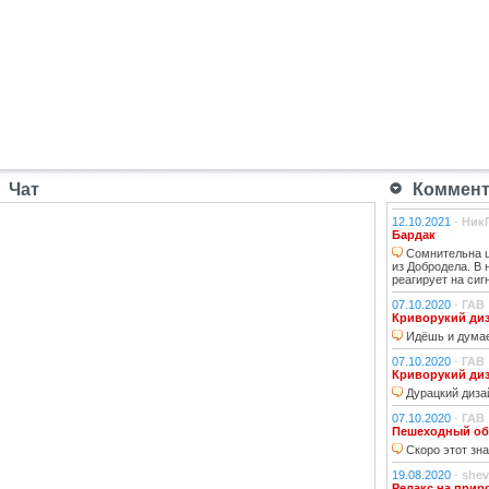
Чат
Коммента
12.10.2021
-
Ник
Бардак
Сомнительна ц
из Добродела. В
реагирует на сиг
07.10.2020
-
ГАВ
Криворукий ди
Идёшь и думае
07.10.2020
-
ГАВ
Криворукий ди
Дурацкий дизай
07.10.2020
-
ГАВ
Пешеходный об
Скоро этот зна
19.08.2020
-
shev
Релакс на прир