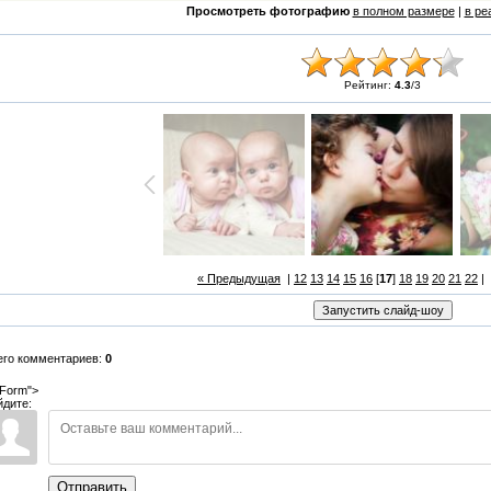
Просмотреть фотографию
в полном размере
|
в ре
Рейтинг:
4.3
/
3
« Предыдущая
|
12
13
14
15
16
[
17
]
18
19
20
21
22
|
его комментариев:
0
Form">
йдите:
Отправить