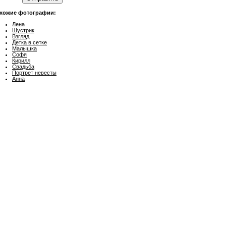
хожие фотографии:
Лена
Шустрик
Взгляд
Детка в сетке
Малышка
Софя
Кирилл
Свадьба
Портрет невесты
Анна