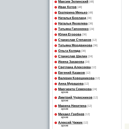
Максим Зелинский
[48]
Иван Котов
[48]
Екатерина Менько
[48]
Наталья Борланд
[36]
Наталья Яковлева
[36]
Татьяна Гапоненко
[24]
Юлия Егорова
[36]
Станислав Степанов
[12]
Татьяна Мордвинова
[36]
Ольга Коляда
[36]
Станислав Шилин
[24]
Ирина Захарова
[24]
Светлана Алексеева
[12]
Евгений Казаков
[12]
Валерия Ковешникова
[12]
Анна Мурашова
[12]
Маргарита Семенова
[24]
архив
Дмитрий Чудесников
[12]
архив
Марина Никитина
[12]
архив
Михаил Гребнев
[12]
архив
Алексей Чижик
[12]
архив