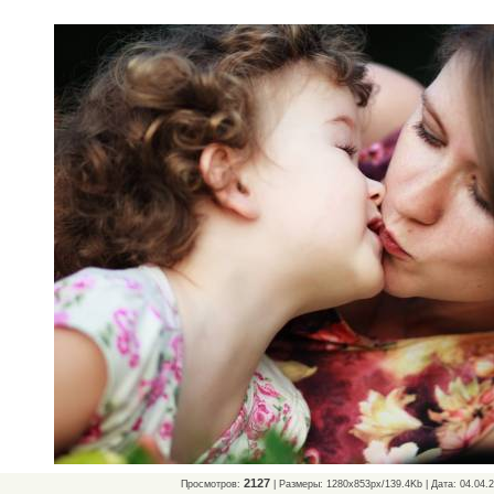
2127
Просмотров:
| Размеры: 1280x853px/139.4Kb | Дата: 04.04.