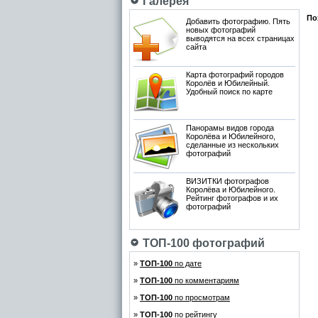
Галерея
По
Добавить фотографию. Пять
новых фотографий
выводятся на всех страницах
сайта
Карта фотографий городов
Королёв и Юбилейный.
Удобный поиск по карте
Панорамы видов города
Королёва и Юбилейного,
сделанные из нескольких
фотографий
ВИЗИТКИ фотографов
Королёва и Юбилейного.
Рейтинг фотографов и их
фотографий
ТОП-100 фотографий
»
ТОП-100
по дате
»
ТОП-100
по комментариям
»
ТОП-100
по просмотрам
»
ТОП-100
по рейтингу