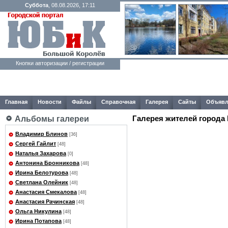
Суббота
, 08.08.2026, 17:11
Кнопки авторизации / регистрации
Главная
Новости
Файлы
Справочная
Галерея
Сайты
Объявл
Галерея жителей города
Альбомы галереи
Владимир Блинов
[36]
Сергей Гайлит
[48]
Наталья Захарова
[0]
Антонина Бронникова
[48]
Ирина Белотурова
[48]
Светлана Олейник
[48]
Анастасия Смекалова
[48]
Анастасия Рачинская
[48]
Ольга Никулина
[48]
Ирина Потапова
[48]