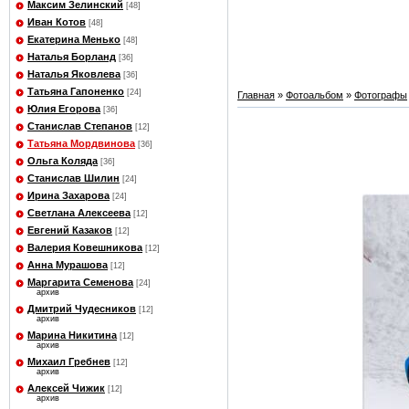
Максим Зелинский
[48]
Иван Котов
[48]
Екатерина Менько
[48]
Наталья Борланд
[36]
Наталья Яковлева
[36]
Татьяна Гапоненко
[24]
Главная
»
Фотоальбом
»
Фотографы
Юлия Егорова
[36]
Станислав Степанов
[12]
Татьяна Мордвинова
[36]
Ольга Коляда
[36]
Станислав Шилин
[24]
Ирина Захарова
[24]
Светлана Алексеева
[12]
Евгений Казаков
[12]
Валерия Ковешникова
[12]
Анна Мурашова
[12]
Маргарита Семенова
[24]
архив
Дмитрий Чудесников
[12]
архив
Марина Никитина
[12]
архив
Михаил Гребнев
[12]
архив
Алексей Чижик
[12]
архив