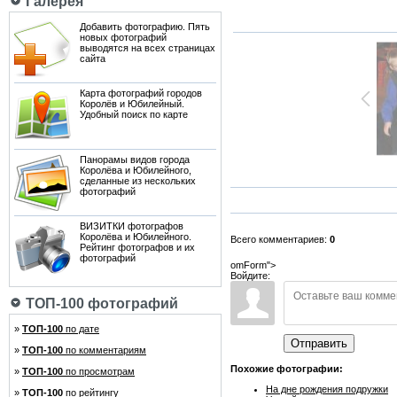
Галерея
Добавить фотографию. Пять
новых фотографий
выводятся на всех страницах
сайта
Карта фотографий городов
Королёв и Юбилейный.
Удобный поиск по карте
Панорамы видов города
Королёва и Юбилейного,
сделанные из нескольких
фотографий
ВИЗИТКИ фотографов
Королёва и Юбилейного.
Всего комментариев:
0
Рейтинг фотографов и их
фотографий
omForm">
Войдите:
ТОП-100 фотографий
»
ТОП-100
по дате
Отправить
»
ТОП-100
по комментариям
Похожие фотографии:
»
ТОП-100
по просмотрам
На дне рождения подружки
»
ТОП-100
по рейтингу