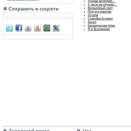
Угадай мелодию…
У леса на опушке…
Волшебный свет
Сохранить в соцсети
Под его крылом
Устала
Семейка Бэтмен
Ангел
Космическая ёлка
Я и Вселенная