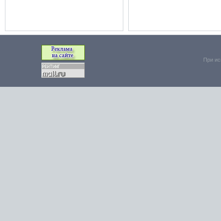
При ис