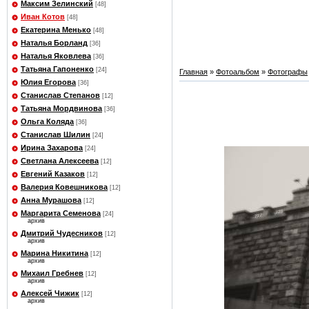
Максим Зелинский
[48]
Иван Котов
[48]
Екатерина Менько
[48]
Наталья Борланд
[36]
Наталья Яковлева
[36]
Татьяна Гапоненко
[24]
Главная
»
Фотоальбом
»
Фотографы
Юлия Егорова
[36]
Станислав Степанов
[12]
Татьяна Мордвинова
[36]
Ольга Коляда
[36]
Станислав Шилин
[24]
Ирина Захарова
[24]
Светлана Алексеева
[12]
Евгений Казаков
[12]
Валерия Ковешникова
[12]
Анна Мурашова
[12]
Маргарита Семенова
[24]
архив
Дмитрий Чудесников
[12]
архив
Марина Никитина
[12]
архив
Михаил Гребнев
[12]
архив
Алексей Чижик
[12]
архив