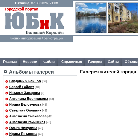
Пятница
, 07.08.2026, 21:08
Кнопки авторизации / регистрации
Главная
Новости
Файлы
Справочная
Галерея
Сайты
Объявл
Галерея жителей города
Альбомы галереи
Владимир Блинов
[36]
Сергей Гайлит
[48]
Наталья Захарова
[0]
Антонина Бронникова
[48]
Ирина Белотурова
[48]
Светлана Олейник
[48]
Анастасия Смекалова
[48]
Анастасия Рачинская
[48]
Ольга Никулина
[48]
Ирина Потапова
[48]