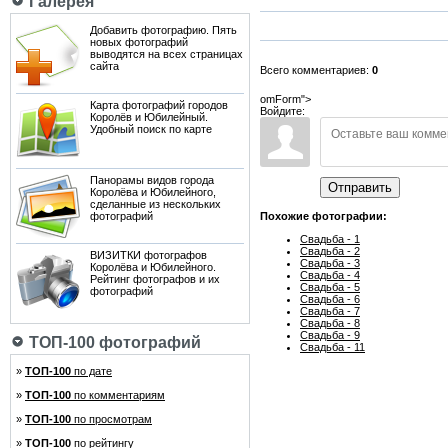
Галерея
Добавить фотографию. Пять
новых фотографий
выводятся на всех страницах
сайта
Всего комментариев:
0
omForm">
Карта фотографий городов
Войдите:
Королёв и Юбилейный.
Удобный поиск по карте
Панорамы видов города
Отправить
Королёва и Юбилейного,
сделанные из нескольких
фотографий
Похожие фотографии:
Свадьба - 1
Свадьба - 2
ВИЗИТКИ фотографов
Свадьба - 3
Королёва и Юбилейного.
Свадьба - 4
Рейтинг фотографов и их
Свадьба - 5
фотографий
Свадьба - 6
Свадьба - 7
Свадьба - 8
Свадьба - 9
ТОП-100 фотографий
Свадьба - 11
»
ТОП-100
по дате
»
ТОП-100
по комментариям
»
ТОП-100
по просмотрам
»
ТОП-100
по рейтингу