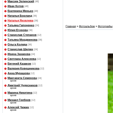
Максим Зелинский
[48]
Иван Котов
[48]
Екатерина Менько
[48]
Наталья Борланд
[36]
Наталья Яковлева
[36]
Татьяна Гапоненко
[24]
Главная
»
Фотоальбом
»
Фотографы
Юлия Егорова
[36]
Станислав Степанов
[12]
Татьяна Мордвинова
[36]
Ольга Коляда
[36]
Станислав Шилин
[24]
Ирина Захарова
[24]
Светлана Алексеева
[12]
Евгений Казаков
[12]
Валерия Ковешникова
[12]
Анна Мурашова
[12]
Маргарита Семенова
[24]
архив
Дмитрий Чудесников
[12]
архив
Марина Никитина
[12]
архив
Михаил Гребнев
[12]
архив
Алексей Чижик
[12]
архив