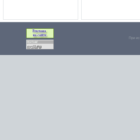
При ис