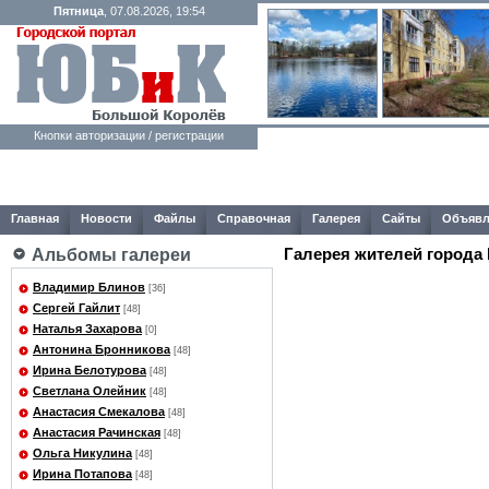
Пятница
, 07.08.2026, 19:54
Кнопки авторизации / регистрации
Главная
Новости
Файлы
Справочная
Галерея
Сайты
Объявл
Галерея жителей города
Альбомы галереи
Владимир Блинов
[36]
Сергей Гайлит
[48]
Наталья Захарова
[0]
Антонина Бронникова
[48]
Ирина Белотурова
[48]
Светлана Олейник
[48]
Анастасия Смекалова
[48]
Анастасия Рачинская
[48]
Ольга Никулина
[48]
Ирина Потапова
[48]