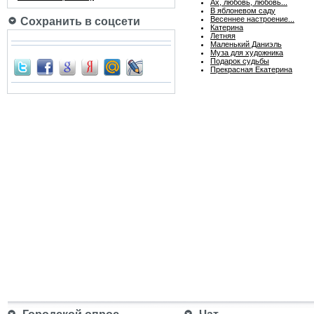
Ах, любовь, любовь...
В яблоневом саду
Весеннее настроение...
Сохранить в соцсети
Катерина
Летняя
Маленький Даниэль
Муза для художника
Подарок судьбы
Прекрасная Екатерина