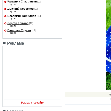
Катерина Счастливая
[12]
архив
Дмитрий Коверков
[12]
архив
Владимир Кириллов
[12]
архив
Сергей Крюков
[12]
архив
Вячеслав Трухин
[12]
архив
Реклама
П
Реклама на сайте