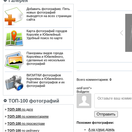
Галерея
Добавить фотографию. Пять
новых фотографий
выводятся на всех страницах
сайта
Карта фотографий городов
Королёв и Юбилейный.
Удобный поиск по карте
Панорамы видов города
Королёва и Юбилейного,
сделанные из нескольких
фотографий
ВИЗИТКИ фотографов
Королёва и Юбилейного.
Всего комментариев:
0
Рейтинг фотографов и их
фотографий
omForm">
Войдите:
ТОП-100 фотографий
»
ТОП-100
по дате
Отправить
»
ТОП-100
по комментариям
Похожие фотографии:
»
ТОП-100
по просмотрам
А на улице дождь
»
ТОП-100
по рейтингу