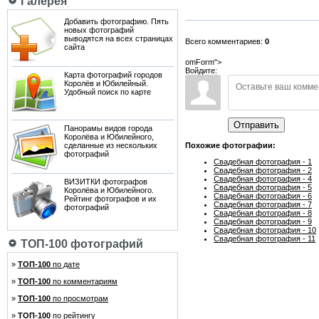
Галерея
Добавить фотографию. Пять
новых фотографий
выводятся на всех страницах
Всего комментариев:
0
сайта
omForm">
Войдите:
Карта фотографий городов
Королёв и Юбилейный.
Удобный поиск по карте
Отправить
Панорамы видов города
Королёва и Юбилейного,
сделанные из нескольких
Похожие фотографии:
фотографий
Свадебная фотография - 1
Свадебная фотография - 2
Свадебная фотография - 4
ВИЗИТКИ фотографов
Свадебная фотография - 5
Королёва и Юбилейного.
Свадебная фотография - 6
Рейтинг фотографов и их
Свадебная фотография - 7
фотографий
Свадебная фотография - 8
Свадебная фотография - 9
Свадебная фотография - 10
Свадебная фотография - 11
ТОП-100 фотографий
»
ТОП-100
по дате
»
ТОП-100
по комментариям
»
ТОП-100
по просмотрам
»
ТОП-100
по рейтингу