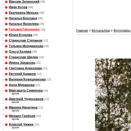
Максим Зелинский
[48]
Иван Котов
[48]
Екатерина Менько
[48]
Наталья Борланд
[36]
Наталья Яковлева
[36]
Татьяна Гапоненко
[24]
Главная
»
Фотоальбом
»
Фотографы
Юлия Егорова
[36]
Станислав Степанов
[12]
Татьяна Мордвинова
[36]
Ольга Коляда
[36]
Станислав Шилин
[24]
Ирина Захарова
[24]
Светлана Алексеева
[12]
Евгений Казаков
[12]
Валерия Ковешникова
[12]
Анна Мурашова
[12]
Маргарита Семенова
[24]
архив
Дмитрий Чудесников
[12]
архив
Марина Никитина
[12]
архив
Михаил Гребнев
[12]
архив
Алексей Чижик
[12]
архив