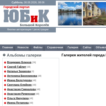
Суббота
, 08.08.2026, 08:06
Кнопки авторизации / регистрации
Главная
Новости
Файлы
Справочная
Галерея
Сайты
Объявл
Галерея жителей города
Альбомы галереи
Владимир Блинов
[36]
Сергей Гайлит
[48]
Наталья Захарова
[0]
Антонина Бронникова
[48]
Ирина Белотурова
[48]
Светлана Олейник
[48]
Анастасия Смекалова
[48]
Анастасия Рачинская
[48]
Ольга Никулина
[48]
Ирина Потапова
[48]