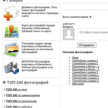
Галерея
Добавить фотографию. Пять
новых фотографий
выводятся на всех страницах
сайта
Всего комментариев:
0
omForm">
Карта фотографий городов
Войдите:
Королёв и Юбилейный.
Удобный поиск по карте
Панорамы видов города
Отправить
Королёва и Юбилейного,
сделанные из нескольких
фотографий
Похожие фотографии:
Bride
Свадебная съемка 1
ВИЗИТКИ фотографов
Свадебная съемка 2
Королёва и Юбилейного.
Екатерина и Антон - 1
Рейтинг фотографов и их
Екатерина и Антон - 2
фотографий
Свадебная съемка 3
Портретная съемка 1
Портретная съемка 2
Портретная съемка 3
ТОП-100 фотографий
Виктория
»
ТОП-100
по дате
»
ТОП-100
по комментариям
»
ТОП-100
по просмотрам
»
ТОП-100
по рейтингу