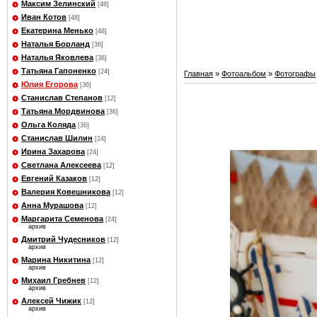
Максим Зелинский
[48]
Иван Котов
[48]
Екатерина Менько
[48]
Наталья Борланд
[36]
Наталья Яковлева
[36]
Татьяна Гапоненко
[24]
Главная
»
Фотоальбом
»
Фотографы
Юлия Егорова
[36]
Станислав Степанов
[12]
Татьяна Мордвинова
[36]
Ольга Коляда
[36]
Станислав Шилин
[24]
Ирина Захарова
[24]
Светлана Алексеева
[12]
Евгений Казаков
[12]
Валерия Ковешникова
[12]
Анна Мурашова
[12]
Маргарита Семенова
[24]
архив
Дмитрий Чудесников
[12]
архив
Марина Никитина
[12]
архив
Михаил Гребнев
[12]
архив
Алексей Чижик
[12]
архив