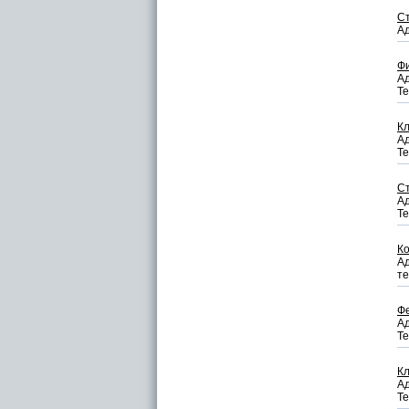
С
Ад
Ф
Ад
Те
Кл
Ад
Те
Ст
Ад
Те
Ко
Ад
те
Ф
Ад
Те
Кл
Ад
Те