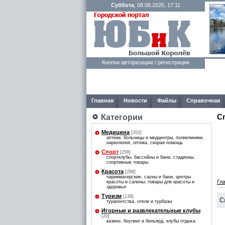
Суббота
, 08.08.2026, 17:11
Кнопки авторизации / регистрации
Главная
Новости
Файлы
Справочная
С
Категории
Медицина
[352]
аптеки, больницы и медцентры, поликлиники,
наркология, оптика, скорая помощь
Спорт
[258]
спортклубы, бассейны и бани, стадионы,
спортивные товары
Красота
[288]
парикмахерские, сауны и бани, центры
Гл
красоты и салоны, товары для красоты и
здоровья
Туризм
[139]
С
турагентства, отели и турбазы
Игорные и развлекательные клубы
[20]
казино, боулинг и бильярд, клубы отдыха