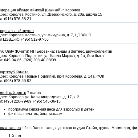
едерация айкидо
айкикай (Вакикай) г. Королев
рес: Королёв, Костино, ул. Дзержинского, д. 20а, школа 15
л: (916) 576-38-21
анцевальный кружок
рес: Королёв, Костино, ул. Мичурина, д. 7, ЦЭВДиЮ
л ЦЭВДиЮ: (495) 512-97-56
уб Unity
(Юнити) ИП Березина: танцы и фитнес, шоу-коллектив
рес: Королёв, Подлипки, ул. Карла Маркса, д. 1а, Дом быта
л: 649-94-86, (926) 208-40-08/09
портклуб Комета
рес: Королёв, Новые Подлипки, пр-т Королёва, д. 14а, ФОК
л: (903) 978-55-92
емейный центр
7 шагов
рес: Королёв, ул. Калининградская, д. 17, к. 2
л: (495) 220-79-89, (495) 543-36-15
программы снижения веса для взрослых и детей
фитнес, пилатес, йога, массаж
кола танцев
Life is Dance: танцы, детская студия Стайл, группа Мармелад, фи
1-й зал