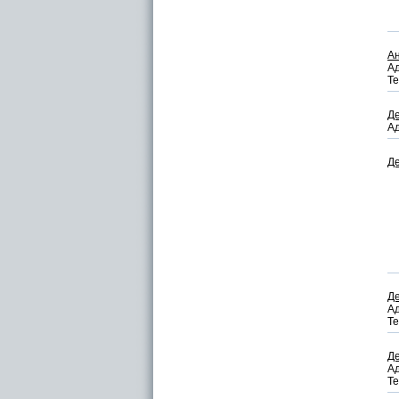
Ан
Ад
Те
Де
Ад
Де
Де
Ад
Те
Де
Ад
Те