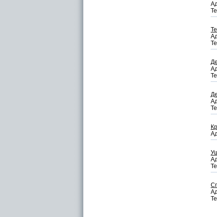
Ад
Те
Те
Ад
Те
Д
Ад
Те
Де
Ад
Те
К
Ад
У
Ад
Те
С
Ад
Те