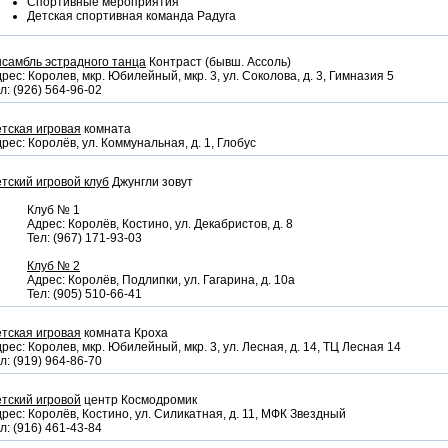
Спортивные мероприятия
Детская спортивная команда Радуга
самбль эстрадного танца
Контраст (бывш. Ассоль)
рес: Королев, мкр. Юбилейный, мкр. 3, ул. Соколова, д. 3, Гимназия 5
л: (926) 564-96-02
тская игровая
комната
рес: Королёв, ул. Коммунальная, д. 1, Глобус
тский игровой клуб
Джунгли зовут
Клуб № 1
Адрес: Королёв, Костино, ул. Декабристов, д. 8
Тел: (967) 171-93-03
Клуб № 2
Адрес: Королёв, Подлипки, ул. Гагарина, д. 10а
Тел: (905) 510-66-41
тская игровая
комната Кроха
рес: Королев, мкр. Юбилейный, мкр. 3, ул. Лесная, д. 14, ТЦ Лесная 14
л: (919) 964-86-70
тский игровой
центр Космодромик
рес: Королёв, Костино, ул. Силикатная, д. 11, МФК Звездный
л: (916) 461-43-84