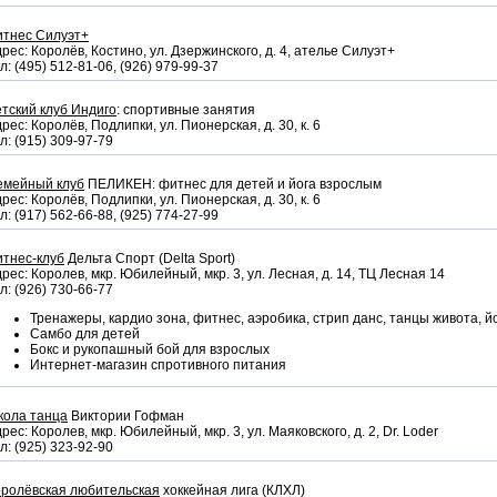
итнес Силуэт+
рес: Королёв, Костино, ул. Дзержинского, д. 4, ателье Силуэт+
л: (495) 512-81-06, (926) 979-99-37
тский клуб Индиго
: спортивные занятия
рес: Королёв, Подлипки, ул. Пионерская, д. 30, к. 6
л: (915) 309-97-79
емейный клуб
ПЕЛИКЕН: фитнес для детей и йога взрослым
рес: Королёв, Подлипки, ул. Пионерская, д. 30, к. 6
л: (917) 562-66-88, (925) 774-27-99
тнес-клуб
Дельта Спорт (Delta Sport)
рес: Королев, мкр. Юбилейный, мкр. 3, ул. Лесная, д. 14, ТЦ Лесная 14
л: (926) 730-66-77
Тренажеры, кардио зона, фитнес, аэробика, стрип данс, танцы живота, йог
Самбо для детей
Бокс и рукопашный бой для взрослых
Интернет-магазин спротивного питания
кола танца
Виктории Гофман
рес: Королев, мкр. Юбилейный, мкр. 3, ул. Маяковского, д. 2, Dr. Loder
л: (925) 323-92-90
оролёвская любительская
хоккейная лига (КЛХЛ)