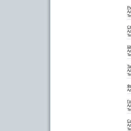
Ру
Ад
Те
СК
Ад
Те
Шк
Ад
Те
Т
Ад
Те
Ф
Ад
Г
Ад
Те
С
Ад
Те