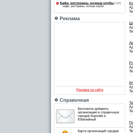
Кафе, рестораны, ночные клубы
Ко
[160]
кафе, рестораны, ночные клубы
Ад
Те
Реклама
Ш
Ад
Те
Д
Ад
Те
Po
Ад
Те
Иг
Ад
Реклама на сайте
Те
Справочная
Т
Ад
Бесплатно добавить
Те
организацию в справочную
городов Королёв и
Юбилейный
Пи
Ад
Те
Карта организаций городов