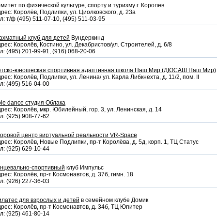
митет по физической
культуре, спорту и туризму г. Королев
рес: Королёв, Подлипки, ул. Циолковского, д. 23а
л: т/ф (495) 511-07-10, (495) 511-03-95
ахматный клуб для детей
Вундеркинд
рес: Королёв, Костино, ул. Декабристов/ул. Строителей, д. 6/8
л: (495) 201-99-91, (916) 068-20-06
етско-юношеская спортивная адаптивная школа Наш Мир (ДЮСАШ Наш Мир)
рес: Королёв, Подлипки, ул. Ленина/ ул. Карла Либкнехта, д. 11/2, пом. II
л: (495) 516-04-00
le dance студия Облака
рес: Королёв, мкр. Юбилейный, гор. 3, ул. Ленинская, д. 14
л: (925) 908-77-62
оровой центр виртуальной реальности VR-Space
рес: Королёв, Новые Подлипки, пр-т Королёва, д. 5д, корп. 1, ТЦ Статус
л: (925) 629-10-44
анцевально-спортивный
клуб Импульс
рес: Королёв, пр-т Космонавтов, д. 37б, гимн. 18
л: (926) 227-36-03
латес для взрослых и детей
в семейном клубе Домик
рес: Королёв, пр-т Космонавтов, д. 34б, ТЦ Юпитер
л: (925) 461-80-14