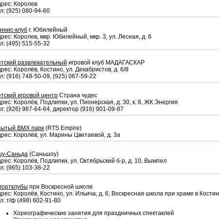
рес: Королев
л: (925) 080-94-60
ннис-клуб
г. Юбилейный
рес: Королев, мкр. Юбилейный, мкр. 3, ул. Лесная, д. 6
л: (495) 515-55-32
етский развлекательный
игровой клуб МАДАГАСКАР
рес: Королёв, Костино, ул. Декабристов, д. 6/8
л: (916) 748-50-09, (925) 067-59-22
тский игровой центр
Страна чудес
рес: Королёв, Подлипки, ул. Пионерская, д. 30, к. 8, ЖК Энергия
л: (926) 987-64-64, директор (916) 901-09-87
рытый BMX парк
(RTS Empire)
рес: Королёв, ул. Марины Цветаевой, д. 3а
шу-Саньда
(Саньшоу)
рес: Королёв, Подлипки, ул. Октябрьский б-р, д. 10, Вымпел
л: (965) 103-38-22
портклубы
при Воскресной школе
рес: Королёв, Костино, ул. Ильича, д. 6, Воскресная школа при храме в Кости
л: т/ф (498) 602-91-80
Хореографические занятия для праздничных спектаклей