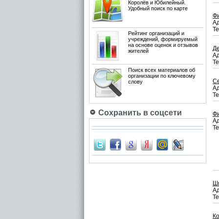
Королёв и Юбилейный.
Удобный поиск по карте
Ф
Ад
Те
Рейтинг организаций и
учреждений, формируемый
на основе оценок и отзывов
Де
жителей
Ад
Те
Поиск всех материалов об
организации по ключевому
С
слову
Ад
Те
Сохранить в соцсети
Фи
Ад
Те
Ш
Ад
Те
К