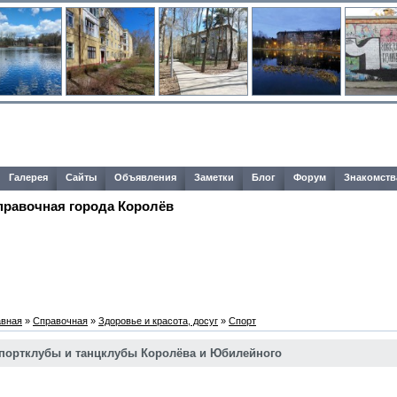
Галерея
Сайты
Объявления
Заметки
Блог
Форум
Знакомств
правочная города Королёв
авная
»
Справочная
»
Здоровье и красота, досуг
»
Спорт
портклубы и танцклубы Королёва и Юбилейного