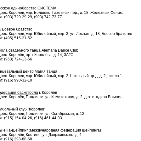
сское единоборство
СИСТЕМА
рес: Королёв, мкр. Болшево, Газетный пер., д. 18, Железный Феникс
л: (903) 720-29-29, (903) 742-73-77
 Боевое братство
рес: Королев, мкр. Юбилейный, мкр. 3, ул. Лесная, д. 18, Боевое братство
л: (495) 515-21-52
ола свадебного танца
Alemana Dance Club
рес: Королёв, пр-т Королёва, д. 14, ЗАГС
л: (963) 724-13-66
анцевальный центр
Магия танца
рес: Королев, мкр. Юбилейный, мкр. 2, Школьный пр-д, д. 2, школа 1
л: (916) 990-32-10
едерация баскетбола
г. Королев
рес: Королёв, Подлипки, ул. Комитетская, д. 2, дет. стадион Вымпел
олбольный клуб
"Королев"
рес: Королёв, Подлипки, ул. Октябрьская, д. 12
л: (915) 154-04-26, (916) 461-44-93
аЛеНа-Шейпинг
(Международная федерация шейпинга)
рес: Королёв, Костино, ул. Дзержинского, д. 4
л: (916) 298-88-68