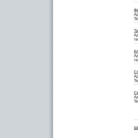
Ф
Ад
Те
Т
Ад
те
Кл
Ад
те
С
Ад
Те
С
Ад
Те
Ш