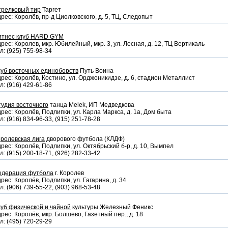
трелковый тир
Таргет
рес: Королёв, пр-д Циолковского, д. 5, ТЦ, Следопыт
итнес клуб HARD GYM
рес: Королев, мкр. Юбилейный, мкр. 3, ул. Лесная, д. 12, ТЦ Вертикаль
л: (925) 755-98-34
уб восточных единоборств
Путь Воина
рес: Королёв, Костино, ул. Орджоникидзе, д. 6, стадион Металлист
л: (916) 429-61-86
удия восточного
танца Melek, ИП Медведкова
рес: Королёв, Подлипки, ул. Карла Маркса, д. 1а, Дом быта
л: (916) 834-96-33, (915) 251-78-28
ролевская лига
дворового футбола (КЛДФ)
рес: Королёв, Подлипки, ул. Октябрьский б-р, д. 10, Вымпел
л: (915) 200-18-71, (926) 282-33-42
едерация футбола
г. Королев
рес: Королёв, Подлипки, ул. Гагарина, д. 34
л: (906) 739-55-22, (903) 968-53-48
уб физической и чайной
культуры Железный Феникс
рес: Королёв, мкр. Болшево, Газетный пер., д. 18
л: (495) 720-29-29