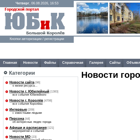
Четверг
, 06.08.2026, 16:53
Кнопки авторизации / регистрации
Главная
Новости
Файлы
Справочная
Галерея
Сайты
Объявл
Новости гор
Категории
Новости сайта
[96]
о жизни ресурса...
Новости г. Юбилейный
[1383]
все события Юбилейного
Новости г. Королёв
[4706]
все события Королёва
Интервью
[209]
с известными людьми
Персона
[44]
об интересных людях города
Афиши и расписания
[121]
мероприятий и событий
Новости МО
[23]