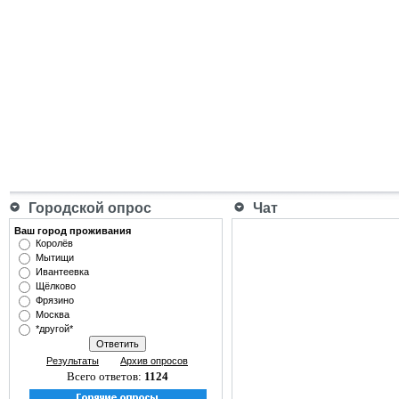
Городской опрос
Чат
Ваш город проживания
Королёв
Мытищи
Ивантеевка
Щёлково
Фрязино
Москва
*другой*
Результаты
Архив опросов
Всего ответов:
1124