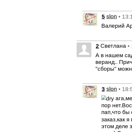
5
slon
• 13:
Валерий Ар
Светлана
2
•
А в нашем са
веранд.. При
"сборы" можн
3
slon
• 18:
ага,ме
пор нет.Во
пап,что бы
заказ,как 
этом деле 