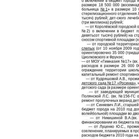
о включении в бюджет города 
размере 18 500 000 (восемнад
больница
№1
» в размере 10 
стерилизационного отделения
тысяч) рублей; дет-ского лече
(три миллиона) рублей;
— от Королёвской городской о
№2) о включении в бюджет го
девятьсот тысяч) рублей) на с
сносом спортивной площадки (х
— от городской территориаль
слепых
(от 10 ноября 2009 год
ориентировочно 35 000 (тридца
Циолковского и Фрунзе;
— от МОУ «Гимназия №17» (вх. 
расходов в размере 26 000 0
ограждение территории школ
капитальный ремонт спортивно
— от Кудряшовой А.В., прожива
детского сада №17 «Росинка»
,
детского сада (в размере ориен
— от заведующей муниципал
Полянской Л.С. (вх. №156-ГС 
ремонт прогулочных веранд детс
— от Синкевич Л.И., старшей п
бюджет города на 2010 год до
волейбольной) площадки во дво
— от Никишиной В.А.(вх. №1
финансировании из бюджета гор
— от Луценко Ю.С., проживаю
озеленение, планируемых в прое
расходов бюджета 2010 года на 