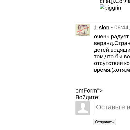
спец).Согла
1
slon
• 06:44
очень радует
веранд.Стран
детей,водящи
том,что бы в
отсутствия к
время.(хотя,
omForm">
Войдите:
Отправить