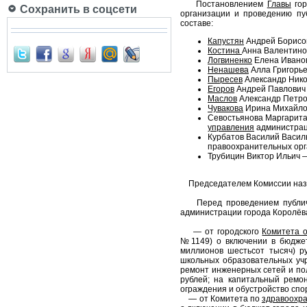
Постановлением
Главы
гор
Сохранить в соцсети
организации и проведению пу
составе:
Капустян
Андрей Борисов
Костина
Анна Валентино
Логвиненко
Елена Иванов
Ненашева
Алла Григорье
Пыресев
Александр Нико
Егоров
Андрей Павлович 
Маслов
Александр Петров
Чувакова
Ирина Михайлов
Севостьянова Маргарита
управления
администраци
Курбатов Василий Васил
правоохранительных орг
Трубицин Виктор Ильич 
Председателем Комиссии назна
Перед проведением публичны
администрации города Королёв
— от городского
Комитета 
№1149) о включении в бюджет
миллионов шестьсот тысяч) ру
школьных образовательных учр
ремонт инженерных сетей и по
рублей; на капитальный ремон
ограждения и обустройство сп
— от Комитета по
здравоохр