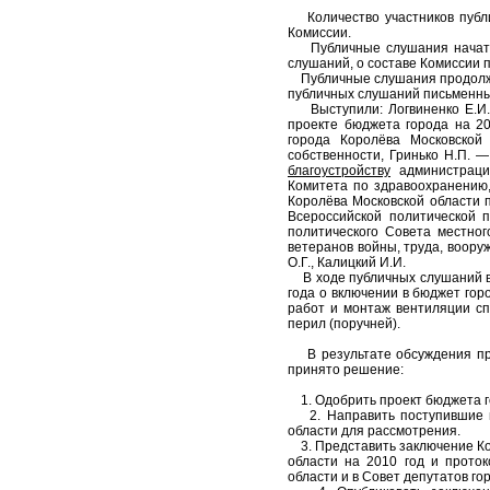
Количество участников публич
Комиссии.
Публичные слушания начаты с
слушаний, о составе Комиссии 
Публичные слушания продолже
публичных слушаний письменны
Выступили: Логвиненко Е.И. 
проекте бюджета города на 2
города Королёва Московской
собственности, Гринько Н.П. 
благоустройству
администрации
Комитета по здравоохранению
Королёва Московской области 
Всероссийской политической 
политического Совета местног
ветеранов войны, труда, воору
О.Г., Калицкий И.И.
В ходе публичных слушаний в
года о включении в бюджет гор
работ и монтаж вентиляции сп
перил (поручней).
В результате обсуждения про
принято решение:
1. Одобрить проект бюджета го
2. Направить поступившие в 
области для рассмотрения.
3. Представить заключение Ко
области на 2010 год и прото
области и в Совет депутатов го