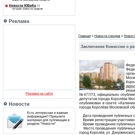
новости Московской области
Новости ЮБиКа
[0]
лучшие новости недели
Реклама
Главная
»
Новости городов
»
Новост
Заключение Комиссии о ре
Пу
Феде
Феде
орга
Моск
Коро
депу
реше
Реклама на сайте
№477/73, официально опублико
депутатов города Королёва Мос
опубликован в газете «Калини
Новости
города Королёва Московской об
Есть интересная и важная
Дата проведения публичных сл
информация? Пришлите
Время регистрации участников 
материал для публикации в
разделе "Новости"
Время проведения публичных сл
Место проведения публичных с
город Королёв, ул. Дзержинского,