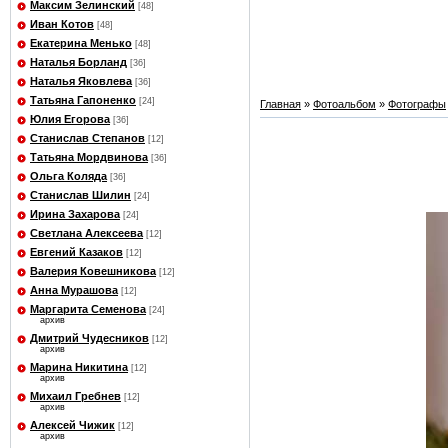
Максим Зелинский
[48]
Иван Котов
[48]
Екатерина Менько
[48]
Наталья Борланд
[36]
Наталья Яковлева
[36]
Татьяна Гапоненко
[24]
Главная
»
Фотоальбом
»
Фотографы
Юлия Егорова
[36]
Станислав Степанов
[12]
Татьяна Мордвинова
[36]
Ольга Коляда
[36]
Станислав Шилин
[24]
Ирина Захарова
[24]
Светлана Алексеева
[12]
Евгений Казаков
[12]
Валерия Ковешникова
[12]
Анна Мурашова
[12]
Маргарита Семенова
[24]
архив
Дмитрий Чудесников
[12]
архив
Марина Никитина
[12]
архив
Михаил Гребнев
[12]
архив
Алексей Чижик
[12]
архив