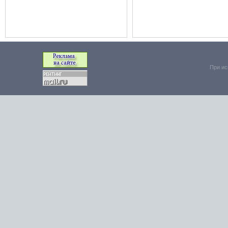
При ис