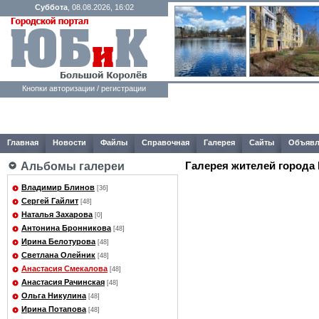
Суббота
, 08.08.2026, 16:02
Кнопки авторизации / регистрации
Главная
Новости
Файлы
Справочная
Галерея
Сайты
Объявл
Галерея жителей города
Альбомы галереи
Владимир Блинов
[36]
Сергей Гайлит
[48]
Наталья Захарова
[0]
Антонина Бронникова
[48]
Ирина Белотурова
[48]
Светлана Олейник
[48]
Анастасия Смекалова
[48]
Анастасия Рачинская
[48]
Ольга Никулина
[48]
Ирина Потапова
[48]