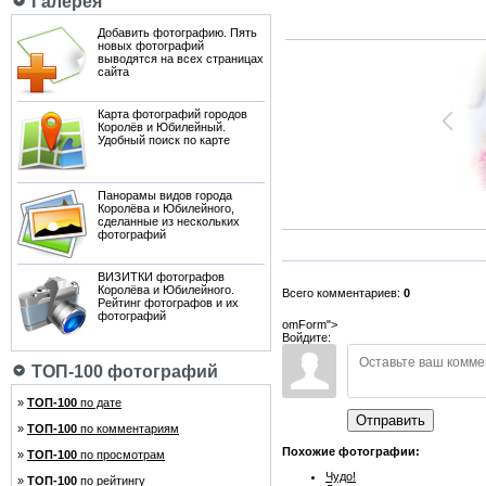
Галерея
Добавить фотографию. Пять
новых фотографий
выводятся на всех страницах
сайта
Карта фотографий городов
Королёв и Юбилейный.
Удобный поиск по карте
Панорамы видов города
Королёва и Юбилейного,
сделанные из нескольких
фотографий
ВИЗИТКИ фотографов
Королёва и Юбилейного.
Всего комментариев:
0
Рейтинг фотографов и их
фотографий
omForm">
Войдите:
ТОП-100 фотографий
»
ТОП-100
по дате
Отправить
»
ТОП-100
по комментариям
Похожие фотографии:
»
ТОП-100
по просмотрам
Чудо!
»
ТОП-100
по рейтингу