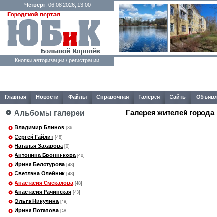
Четверг
, 06.08.2026, 13:00
Кнопки авторизации / регистрации
Главная
Новости
Файлы
Справочная
Галерея
Сайты
Объявл
Галерея жителей города
Альбомы галереи
Владимир Блинов
[36]
Сергей Гайлит
[48]
Наталья Захарова
[0]
Антонина Бронникова
[48]
Ирина Белотурова
[48]
Светлана Олейник
[48]
Анастасия Смекалова
[48]
Анастасия Рачинская
[48]
Ольга Никулина
[48]
Ирина Потапова
[48]