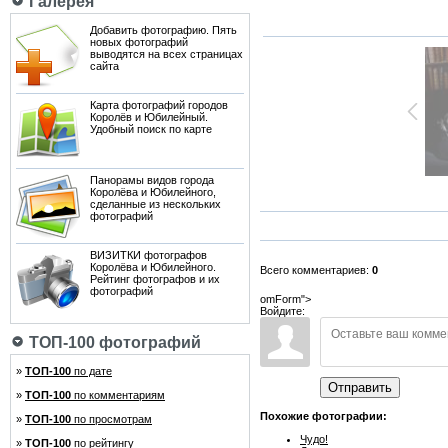
Галерея
Добавить фотографию. Пять
новых фотографий
выводятся на всех страницах
сайта
Карта фотографий городов
Королёв и Юбилейный.
Удобный поиск по карте
Панорамы видов города
Королёва и Юбилейного,
сделанные из нескольких
фотографий
ВИЗИТКИ фотографов
Королёва и Юбилейного.
Всего комментариев:
0
Рейтинг фотографов и их
фотографий
omForm">
Войдите:
ТОП-100 фотографий
»
ТОП-100
по дате
Отправить
»
ТОП-100
по комментариям
Похожие фотографии:
»
ТОП-100
по просмотрам
Чудо!
»
ТОП-100
по рейтингу