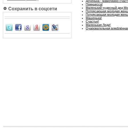
Доченька - мамочкино счаст
Принцесса!
Маленький чудесный дед Мо
Сохранить в соцсети
Потрясающая молодая женщи
Потрясающая молодая женщи
Машенька!
Счастье!
Маленькая Леди!
Очаровательная влюблённая