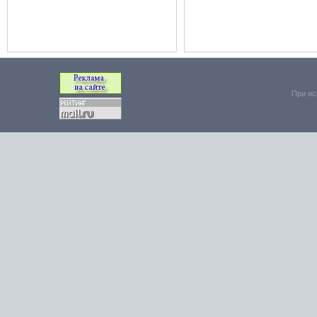
При ис