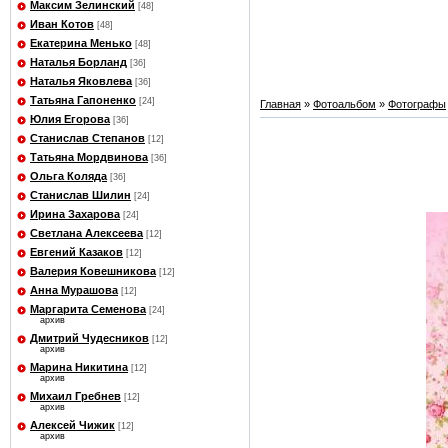
Максим Зелинский
[48]
Иван Котов
[48]
Екатерина Менько
[48]
Наталья Борланд
[36]
Наталья Яковлева
[36]
Татьяна Гапоненко
[24]
Главная
»
Фотоальбом
»
Фотографы
Юлия Егорова
[36]
Станислав Степанов
[12]
Татьяна Мордвинова
[36]
Ольга Коляда
[36]
Станислав Шилин
[24]
Ирина Захарова
[24]
Светлана Алексеева
[12]
Евгений Казаков
[12]
Валерия Ковешникова
[12]
Анна Мурашова
[12]
Маргарита Семенова
[24]
архив
Дмитрий Чудесников
[12]
архив
Марина Никитина
[12]
архив
Михаил Гребнев
[12]
архив
Алексей Чижик
[12]
архив