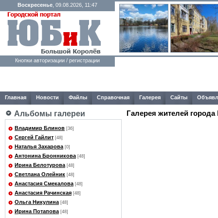
Воскресенье
, 09.08.2026, 11:47
Кнопки авторизации / регистрации
Главная
Новости
Файлы
Справочная
Галерея
Сайты
Объявл
Галерея жителей города
Альбомы галереи
Владимир Блинов
[36]
Сергей Гайлит
[48]
Наталья Захарова
[0]
Антонина Бронникова
[48]
Ирина Белотурова
[48]
Светлана Олейник
[48]
Анастасия Смекалова
[48]
Анастасия Рачинская
[48]
Ольга Никулина
[48]
Ирина Потапова
[48]