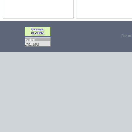
При ис