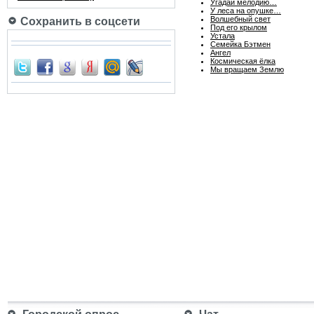
Угадай мелодию…
У леса на опушке…
Волшебный свет
Сохранить в соцсети
Под его крылом
Устала
Семейка Бэтмен
Ангел
Космическая ёлка
Мы вращаем Землю