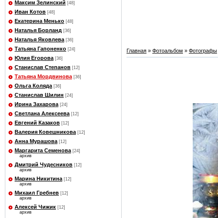
Максим Зелинский
[48]
Иван Котов
[48]
Екатерина Менько
[48]
Наталья Борланд
[36]
Наталья Яковлева
[36]
Татьяна Гапоненко
[24]
Главная
»
Фотоальбом
»
Фотографы
Юлия Егорова
[36]
Станислав Степанов
[12]
Татьяна Мордвинова
[36]
Ольга Коляда
[36]
Станислав Шилин
[24]
Ирина Захарова
[24]
Светлана Алексеева
[12]
Евгений Казаков
[12]
Валерия Ковешникова
[12]
Анна Мурашова
[12]
Маргарита Семенова
[24]
архив
Дмитрий Чудесников
[12]
архив
Марина Никитина
[12]
архив
Михаил Гребнев
[12]
архив
Алексей Чижик
[12]
архив