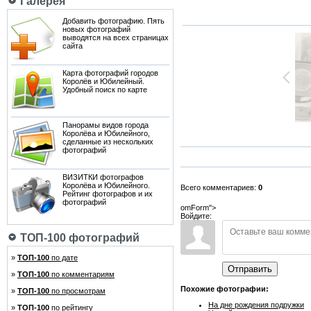
Галерея
Добавить фотографию. Пять
новых фотографий
выводятся на всех страницах
сайта
Карта фотографий городов
Королёв и Юбилейный.
Удобный поиск по карте
Панорамы видов города
Королёва и Юбилейного,
сделанные из нескольких
фотографий
ВИЗИТКИ фотографов
Королёва и Юбилейного.
Всего комментариев:
0
Рейтинг фотографов и их
фотографий
omForm">
Войдите:
ТОП-100 фотографий
»
ТОП-100
по дате
Отправить
»
ТОП-100
по комментариям
Похожие фотографии:
»
ТОП-100
по просмотрам
На дне рождения подружки
»
ТОП-100
по рейтингу