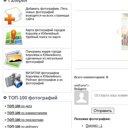
Галерея
Добавить фотографию. Пять
новых фотографий
выводятся на всех страницах
сайта
Карта фотографий городов
Королёв и Юбилейный.
Удобный поиск по карте
Панорамы видов города
Королёва и Юбилейного,
сделанные из нескольких
фотографий
ВИЗИТКИ фотографов
Королёва и Юбилейного.
Всего комментариев:
0
Рейтинг фотографов и их
фотографий
omForm">
Войдите:
ТОП-100 фотографий
»
ТОП-100
по дате
Отправить
»
ТОП-100
по комментариям
Похожие фотографии:
»
ТОП-100
по просмотрам
Портрет - 1
»
ТОП-100
по рейтингу