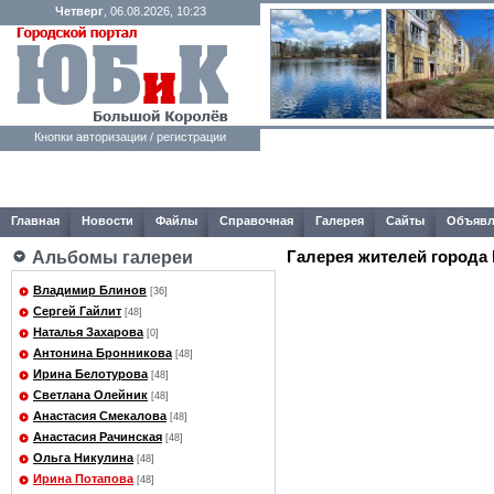
Четверг
, 06.08.2026, 10:23
Кнопки авторизации / регистрации
Главная
Новости
Файлы
Справочная
Галерея
Сайты
Объявл
Галерея жителей города
Альбомы галереи
Владимир Блинов
[36]
Сергей Гайлит
[48]
Наталья Захарова
[0]
Антонина Бронникова
[48]
Ирина Белотурова
[48]
Светлана Олейник
[48]
Анастасия Смекалова
[48]
Анастасия Рачинская
[48]
Ольга Никулина
[48]
Ирина Потапова
[48]