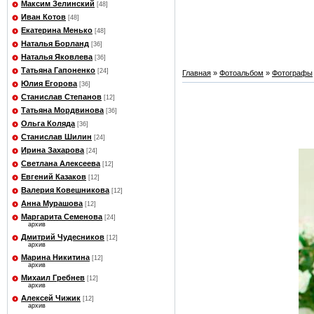
Максим Зелинский
[48]
Иван Котов
[48]
Екатерина Менько
[48]
Наталья Борланд
[36]
Наталья Яковлева
[36]
Татьяна Гапоненко
[24]
Главная
»
Фотоальбом
»
Фотографы
Юлия Егорова
[36]
Станислав Степанов
[12]
Татьяна Мордвинова
[36]
Ольга Коляда
[36]
Станислав Шилин
[24]
Ирина Захарова
[24]
Светлана Алексеева
[12]
Евгений Казаков
[12]
Валерия Ковешникова
[12]
Анна Мурашова
[12]
Маргарита Семенова
[24]
архив
Дмитрий Чудесников
[12]
архив
Марина Никитина
[12]
архив
Михаил Гребнев
[12]
архив
Алексей Чижик
[12]
архив