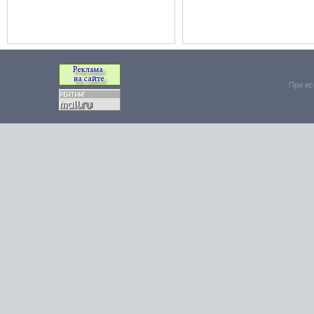
При ис