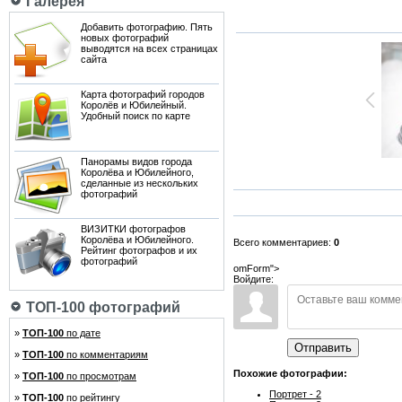
Галерея
Добавить фотографию. Пять
новых фотографий
выводятся на всех страницах
сайта
Карта фотографий городов
Королёв и Юбилейный.
Удобный поиск по карте
Панорамы видов города
Королёва и Юбилейного,
сделанные из нескольких
фотографий
ВИЗИТКИ фотографов
Королёва и Юбилейного.
Всего комментариев:
0
Рейтинг фотографов и их
фотографий
omForm">
Войдите:
ТОП-100 фотографий
»
ТОП-100
по дате
Отправить
»
ТОП-100
по комментариям
Похожие фотографии:
»
ТОП-100
по просмотрам
Портрет - 2
»
ТОП-100
по рейтингу