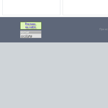
При ис