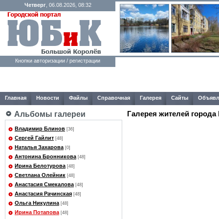
Четверг
, 06.08.2026, 08:32
Кнопки авторизации / регистрации
Главная
Новости
Файлы
Справочная
Галерея
Сайты
Объявл
Галерея жителей города
Альбомы галереи
Владимир Блинов
[36]
Сергей Гайлит
[48]
Наталья Захарова
[0]
Антонина Бронникова
[48]
Ирина Белотурова
[48]
Светлана Олейник
[48]
Анастасия Смекалова
[48]
Анастасия Рачинская
[48]
Ольга Никулина
[48]
Ирина Потапова
[48]