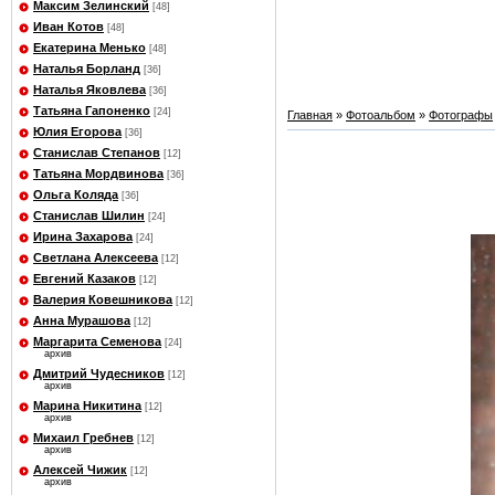
Максим Зелинский
[48]
Иван Котов
[48]
Екатерина Менько
[48]
Наталья Борланд
[36]
Наталья Яковлева
[36]
Татьяна Гапоненко
[24]
Главная
»
Фотоальбом
»
Фотографы
Юлия Егорова
[36]
Станислав Степанов
[12]
Татьяна Мордвинова
[36]
Ольга Коляда
[36]
Станислав Шилин
[24]
Ирина Захарова
[24]
Светлана Алексеева
[12]
Евгений Казаков
[12]
Валерия Ковешникова
[12]
Анна Мурашова
[12]
Маргарита Семенова
[24]
архив
Дмитрий Чудесников
[12]
архив
Марина Никитина
[12]
архив
Михаил Гребнев
[12]
архив
Алексей Чижик
[12]
архив