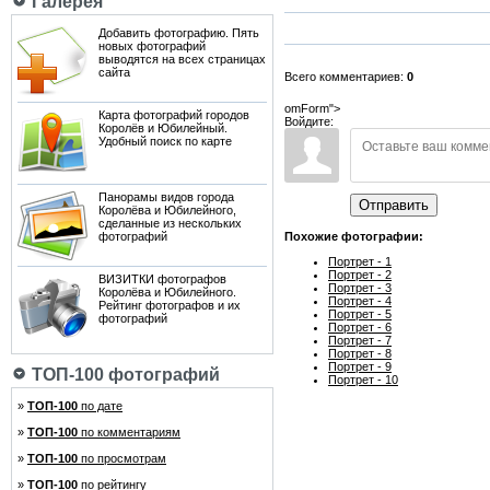
Галерея
Добавить фотографию. Пять
новых фотографий
выводятся на всех страницах
сайта
Всего комментариев:
0
omForm">
Карта фотографий городов
Войдите:
Королёв и Юбилейный.
Удобный поиск по карте
Панорамы видов города
Отправить
Королёва и Юбилейного,
сделанные из нескольких
фотографий
Похожие фотографии:
Портрет - 1
Портрет - 2
ВИЗИТКИ фотографов
Портрет - 3
Королёва и Юбилейного.
Портрет - 4
Рейтинг фотографов и их
Портрет - 5
фотографий
Портрет - 6
Портрет - 7
Портрет - 8
Портрет - 9
ТОП-100 фотографий
Портрет - 10
»
ТОП-100
по дате
»
ТОП-100
по комментариям
»
ТОП-100
по просмотрам
»
ТОП-100
по рейтингу