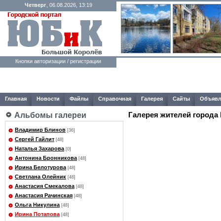
Четверг
, 06.08.2026, 13:19
Кнопки авторизации / регистрации
Главная
Новости
Файлы
Справочная
Галерея
Сайты
Объявл
Галерея жителей города
Альбомы галереи
Владимир Блинов
[36]
Сергей Гайлит
[48]
Наталья Захарова
[0]
Антонина Бронникова
[48]
Ирина Белотурова
[48]
Светлана Олейник
[48]
Анастасия Смекалова
[48]
Анастасия Рачинская
[48]
Ольга Никулина
[48]
Ирина Потапова
[48]