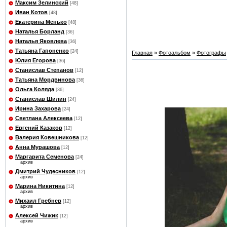
Максим Зелинский
[48]
Иван Котов
[48]
Екатерина Менько
[48]
Наталья Борланд
[36]
Наталья Яковлева
[36]
Татьяна Гапоненко
[24]
Главная
»
Фотоальбом
»
Фотографы
Юлия Егорова
[36]
Станислав Степанов
[12]
Татьяна Мордвинова
[36]
Ольга Коляда
[36]
Станислав Шилин
[24]
Ирина Захарова
[24]
Светлана Алексеева
[12]
Евгений Казаков
[12]
Валерия Ковешникова
[12]
Анна Мурашова
[12]
Маргарита Семенова
[24]
архив
Дмитрий Чудесников
[12]
архив
Марина Никитина
[12]
архив
Михаил Гребнев
[12]
архив
Алексей Чижик
[12]
архив