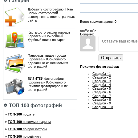
Галерея
Добавить фотографию. Пять
новых фотографий
выводятся на всех страницах
сайта
Всего комментариев:
0
omForm">
Карта фотографий городов
Войдите:
Королёв и Юбилейный.
Удобный поиск по карте
Панорамы видов города
Отправить
Королёва и Юбилейного,
сделанные из нескольких
фотографий
Похожие фотографии:
Свадьба - 1
Свадьба - 2
ВИЗИТКИ фотографов
Свадьба - 3
Королёва и Юбилейного.
Свадьба - 4
Рейтинг фотографов и их
Свадьба - 5
фотографий
Свадьба - 6
Свадьба - 7
Свадьба - 8
Свадьба - 9
ТОП-100 фотографий
Свадьба - 10
»
ТОП-100
по дате
»
ТОП-100
по комментариям
»
ТОП-100
по просмотрам
»
ТОП-100
по рейтингу