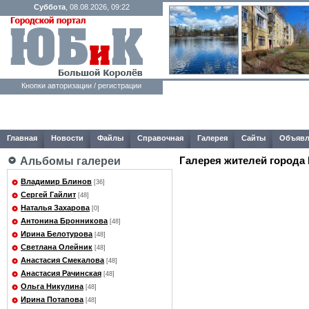
Суббота
, 08.08.2026, 09:22
Кнопки авторизации / регистрации
Главная
Новости
Файлы
Справочная
Галерея
Сайты
Объявл
Галерея жителей города
Альбомы галереи
Владимир Блинов
[36]
Сергей Гайлит
[48]
Наталья Захарова
[0]
Антонина Бронникова
[48]
Ирина Белотурова
[48]
Светлана Олейник
[48]
Анастасия Смекалова
[48]
Анастасия Рачинская
[48]
Ольга Никулина
[48]
Ирина Потапова
[48]