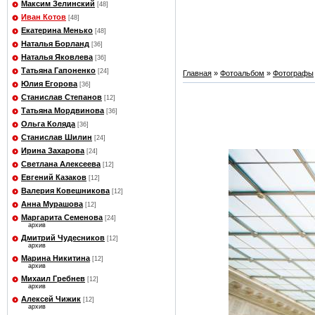
Максим Зелинский
[48]
Иван Котов
[48]
Екатерина Менько
[48]
Наталья Борланд
[36]
Наталья Яковлева
[36]
Татьяна Гапоненко
[24]
Главная
»
Фотоальбом
»
Фотографы
Юлия Егорова
[36]
Станислав Степанов
[12]
Татьяна Мордвинова
[36]
Ольга Коляда
[36]
Станислав Шилин
[24]
Ирина Захарова
[24]
Светлана Алексеева
[12]
Евгений Казаков
[12]
Валерия Ковешникова
[12]
Анна Мурашова
[12]
Маргарита Семенова
[24]
архив
Дмитрий Чудесников
[12]
архив
Марина Никитина
[12]
архив
Михаил Гребнев
[12]
архив
Алексей Чижик
[12]
архив