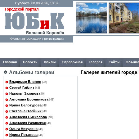
Суббота
, 08.08.2026, 10:37
Кнопки авторизации / регистрации
Главная
Новости
Файлы
Справочная
Галерея
Сайты
Объявл
Галерея жителей города
Альбомы галереи
Владимир Блинов
[36]
Сергей Гайлит
[48]
Наталья Захарова
[0]
Антонина Бронникова
[48]
Ирина Белотурова
[48]
Светлана Олейник
[48]
Анастасия Смекалова
[48]
Анастасия Рачинская
[48]
Ольга Никулина
[48]
Ирина Потапова
[48]