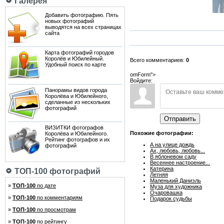
Галерея
Добавить фотографию. Пять
новых фотографий
выводятся на всех страницах
сайта
Карта фотографий городов
Королёв и Юбилейный.
Всего комментариев:
0
Удобный поиск по карте
omForm">
Войдите:
Панорамы видов города
Королёва и Юбилейного,
сделанные из нескольких
фотографий
Отправить
ВИЗИТКИ фотографов
Похожие фотографии:
Королёва и Юбилейного.
Рейтинг фотографов и их
А на улице дождь
фотографий
Ах, любовь, любовь...
В яблоневом саду
Весеннее настроение...
Катерина
ТОП-100 фотографий
Летняя
Маленький Даниэль
»
ТОП-100
по дате
Муза для художника
Очаровашка
»
ТОП-100
по комментариям
Подарок судьбы
»
ТОП-100
по просмотрам
»
ТОП-100
по рейтингу