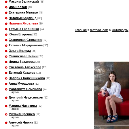
Максим Зелинский
[48]
Иван Котов
[48]
Екатерина Менько
[48]
Наталья Борланд
[36]
Наталья Яковлева
[36]
Татьяна Гапоненко
[24]
Главная
»
Фотоальбом
»
Фотографы
Юлия Егорова
[36]
Станислав Степанов
[12]
Татьяна Мордвинова
[36]
Ольга Коляда
[36]
Станислав Шилин
[24]
Ирина Захарова
[24]
Светлана Алексеева
[12]
Евгений Казаков
[12]
Валерия Ковешникова
[12]
Анна Мурашова
[12]
Маргарита Семенова
[24]
архив
Дмитрий Чудесников
[12]
архив
Марина Никитина
[12]
архив
Михаил Гребнев
[12]
архив
Алексей Чижик
[12]
архив