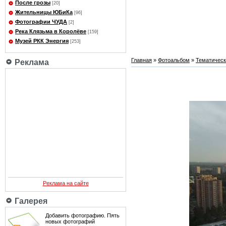
После грозы
[20]
Жительницы ЮБиКа
[96]
Фотографии ЧУДА
[2]
Река Клязьма в Королёве
[159]
Музей РКК Энергия
[253]
Главная
»
Фотоальбом
»
Тематичес
Реклама
Реклама на сайте
Галерея
Добавить фотографию. Пять
новых фотографий