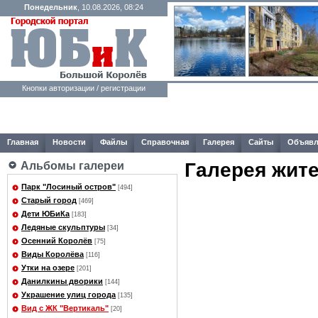
Понедельник
, 10.08.2026, 08:24
Кнопки авторизации / регистрации
Главная
Новости
Файлы
Справочная
Галерея
Сайты
Объявл
Галерея жит
Альбомы галереи
Парк "Лосиный остров"
[494]
Старый город
[469]
Дети ЮБиКа
[183]
Ледяные скульптуры
[34]
Осенний Королёв
[75]
Виды Королёва
[116]
Утки на озере
[201]
Данилкины дворики
[144]
Украшение улиц города
[135]
Вид с ЖК "Вертикаль"
[20]