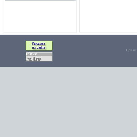
При ис