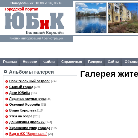
Понедельник
, 10.08.2026, 06:16
Кнопки авторизации / регистрации
Главная
Новости
Файлы
Справочная
Галерея
Сайты
Объявл
Галерея жит
Альбомы галереи
Парк "Лосиный остров"
[494]
Старый город
[469]
Дети ЮБиКа
[183]
Ледяные скульптуры
[34]
Осенний Королёв
[75]
Виды Королёва
[116]
Утки на озере
[201]
Данилкины дворики
[144]
Украшение улиц города
[135]
Вид с ЖК "Вертикаль"
[20]