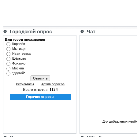
Городской опрос
Чат
Ваш город проживания
Королёв
Мытищи
Ивантеевка
Щёлково
Фрязино
Москва
*другой*
Результаты
Архив опросов
Всего ответов:
1124
Для добавления необ