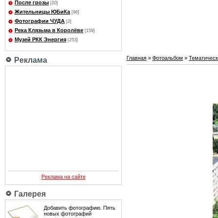
После грозы
[20]
Жительницы ЮБиКа
[96]
Фотографии ЧУДА
[2]
Река Клязьма в Королёве
[159]
Музей РКК Энергия
[253]
Главная
»
Фотоальбом
»
Тематичес
Реклама
Реклама на сайте
Галерея
Добавить фотографию. Пять
новых фотографий