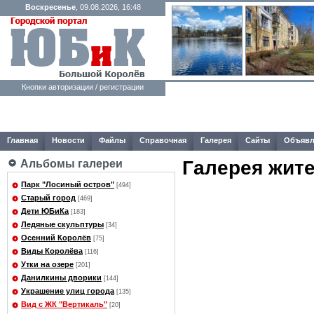
Воскресенье
, 09.08.2026, 16:48
Кнопки авторизации / регистрации
Главная
Новости
Файлы
Справочная
Галерея
Сайты
Объявл
Галерея жит
Альбомы галереи
Парк "Лосиный остров"
[494]
Старый город
[469]
Дети ЮБиКа
[183]
Ледяные скульптуры
[34]
Осенний Королёв
[75]
Виды Королёва
[116]
Утки на озере
[201]
Данилкины дворики
[144]
Украшение улиц города
[135]
Вид с ЖК "Вертикаль"
[20]