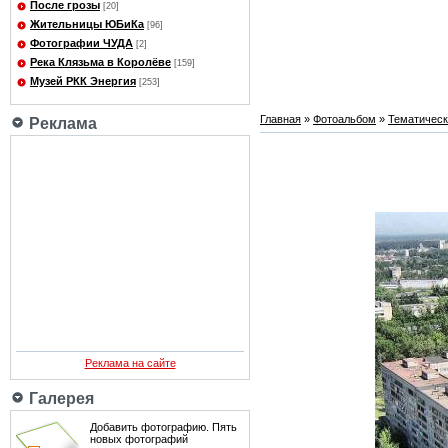
После грозы
[20]
Жительницы ЮБиКа
[96]
Фотографии ЧУДА
[2]
Река Клязьма в Королёве
[159]
Музей РКК Энергия
[253]
Главная
»
Фотоальбом
»
Тематичес
Реклама
Реклама на сайте
Галерея
Добавить фотографию. Пять
новых фотографий