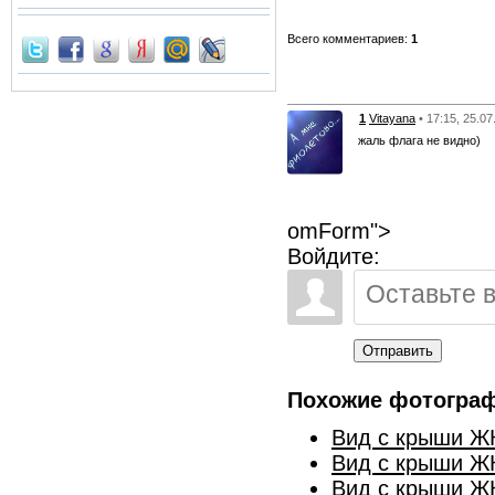
Всего комментариев:
1
1
Vitayana
• 17:15, 25.0
жаль флага не видно)
omForm">
Войдите:
Отправить
Похожие фотогра
Вид с крыши ЖК
Вид с крыши ЖК
Вид с крыши ЖК