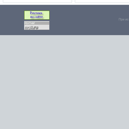
При ис