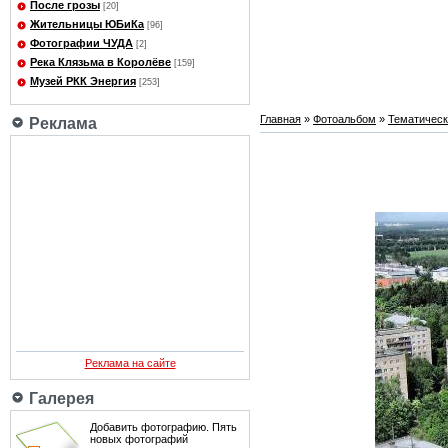
После грозы
[20]
Жительницы ЮБиКа
[96]
Фотографии ЧУДА
[2]
Река Клязьма в Королёве
[159]
Музей РКК Энергия
[253]
Главная
»
Фотоальбом
»
Тематичес
Реклама
Реклама на сайте
Галерея
Добавить фотографию. Пять
новых фотографий