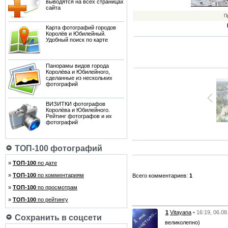
выводятся на всех страницах
сайта
П
Карта фотографий городов
Королёв и Юбилейный.
Удобный поиск по карте
Панорамы видов города
Королёва и Юбилейного,
сделанные из нескольких
фотографий
ВИЗИТКИ фотографов
Королёва и Юбилейного.
Рейтинг фотографов и их
фотографий
ТОП-100 фотографий
»
ТОП-100
по дате
»
ТОП-100
по комментариям
Всего комментариев:
1
»
ТОП-100
по просмотрам
»
ТОП-100
по рейтингу
1
Vitayana
• 16:19, 06.0
Сохранить в соцсети
великолепно)