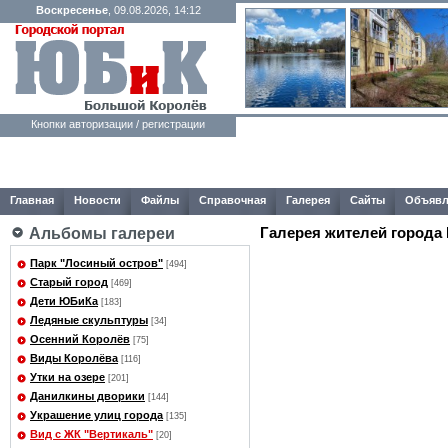
Воскресенье
, 09.08.2026, 14:12
Кнопки авторизации / регистрации
Главная
Новости
Файлы
Справочная
Галерея
Сайты
Объявл
Галерея жителей города
Альбомы галереи
Парк "Лосиный остров"
[494]
Старый город
[469]
Дети ЮБиКа
[183]
Ледяные скульптуры
[34]
Осенний Королёв
[75]
Виды Королёва
[116]
Утки на озере
[201]
Данилкины дворики
[144]
Украшение улиц города
[135]
Вид с ЖК "Вертикаль"
[20]