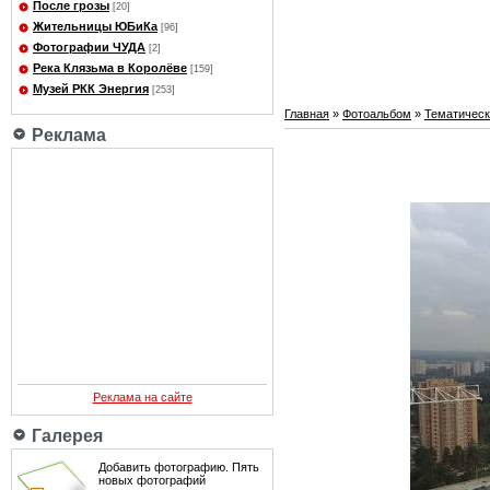
После грозы
[20]
Жительницы ЮБиКа
[96]
Фотографии ЧУДА
[2]
Река Клязьма в Королёве
[159]
Музей РКК Энергия
[253]
Главная
»
Фотоальбом
»
Тематичес
Реклама
Реклама на сайте
Галерея
Добавить фотографию. Пять
новых фотографий