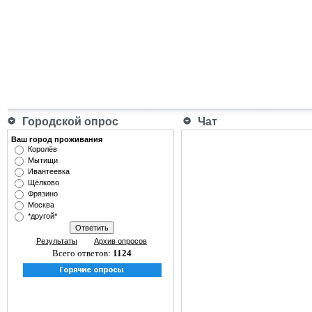
Городской опрос
Чат
Ваш город проживания
Королёв
Мытищи
Ивантеевка
Щёлково
Фрязино
Москва
*другой*
Результаты
Архив опросов
Всего ответов:
1124