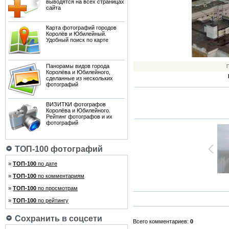
выводятся на всех страницах
сайта
Карта фотографий городов
Королёв и Юбилейный.
Удобный поиск по карте
Панорамы видов города
П
Королёва и Юбилейного,
сделанные из нескольких
фотографий
ВИЗИТКИ фотографов
Королёва и Юбилейного.
Рейтинг фотографов и их
фотографий
ТОП-100 фотографий
»
ТОП-100
по дате
»
ТОП-100
по комментариям
»
ТОП-100
по просмотрам
»
ТОП-100
по рейтингу
Сохранить в соцсети
Всего комментариев:
0